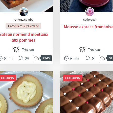
Anne Lacombe
cathybeal
Conseillère Guy Demarle
Mousse express frambois
Gateau normand moelleux
aux pommes
Très bon
Très bon
5
min
34
6
min
5
2743
39
I-COOK'IN
I-COOK'IN