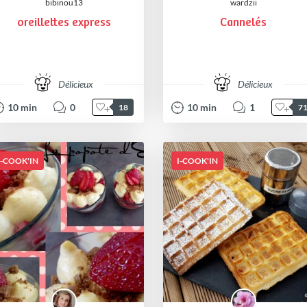
bibinou13
wardzii
oreillettes express
Cannelés
Délicieux
Délicieux
10
min
0
10
min
1
18
7
I-COOK'IN
I-COOK'IN