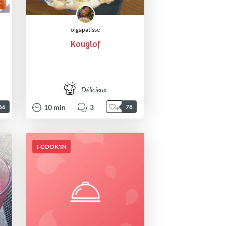
olgapatisse
Kouglof
Délicieux
10
min
3
66
78
I-COOK'IN