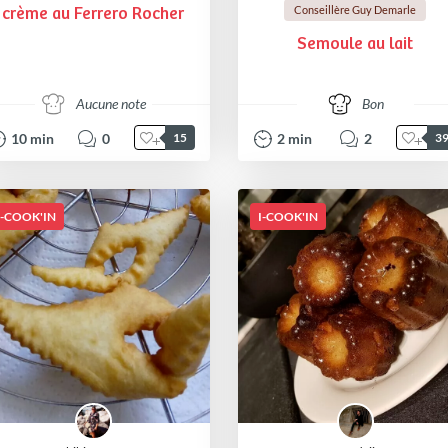
Conseillère Guy Demarle
crème au Ferrero Rocher
Semoule au lait
Aucune note
Bon
10
min
0
2
min
2
15
3
I-COOK'IN
I-COOK'IN