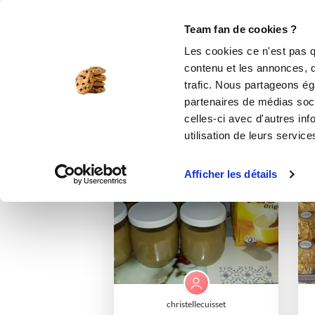
Le Club
i-Cook'in
Be Save
Boutique
Accueil
bernie
Listes de favoris
d
Team fan de cookies ?
Les cookies ce n'est pas q
contenu et les annonces, d'
trafic. Nous partageons éga
partenaires de médias soci
celles-ci avec d'autres inf
utilisation de leurs service
I-COOK'IN
Afficher les détails
christellecuisset