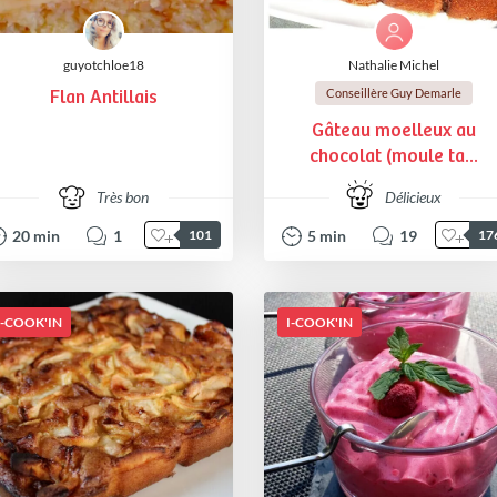
guyotchloe18
Nathalie Michel
Conseillère Guy Demarle
Flan Antillais
Gâteau moelleux au
chocolat (moule ta...
Très bon
Délicieux
20
min
1
5
min
19
101
17
I-COOK'IN
I-COOK'IN