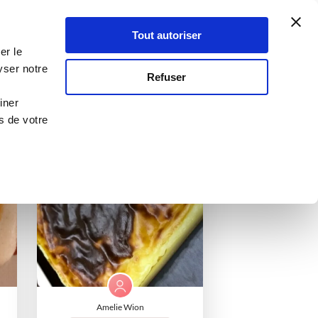
Atelier Culinaire
Le métier
Guy Demarle
Tout autoriser
Se connecter
S'inscrire
er le
yser notre
Refuser
iner
s de votre
I-COOK'IN
Amelie Wion