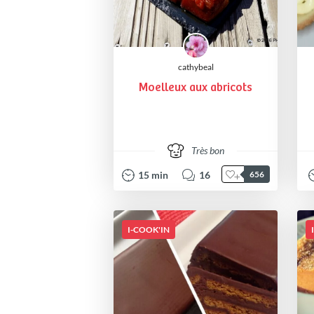
cathybeal
Moelleux aux abricots
Très bon
15
min
16
656
I-COOK'IN