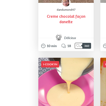
dandumond47
Creme chocolat façon
danette
Délicieux
10
min
18
360
I-COOK'IN