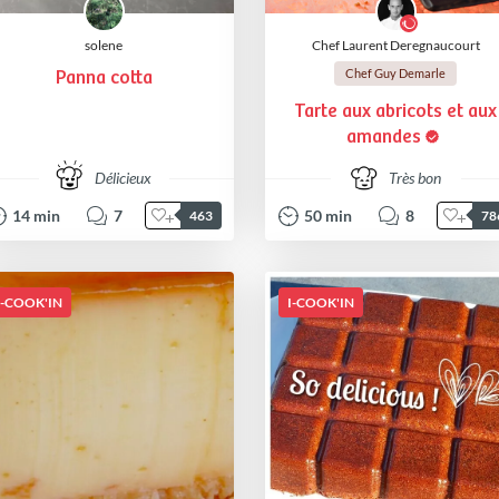
solene
Chef Laurent Deregnaucourt
Chef Guy Demarle
Panna cotta
Tarte aux abricots et aux
amandes
Délicieux
Très bon
14
min
7
50
min
8
463
78
I-COOK'IN
I-COOK'IN