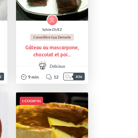
Sylvie DUEZ
Conseillère Guy Demarle
Gâteau au mascarpone,
chocolat et poi...
Délicieux
9
min
12
2
836
I-COOK'IN