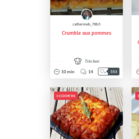
catherineb_78b5
Crumble aux pommes
Très bon
10
min
14
553
I-COOK'IN