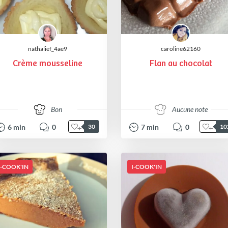
nathalief_4ae9
caroline62160
Crème mousseline
Flan au chocolat
Bon
Aucune note
6
min
0
7
min
0
30
10
I-COOK'IN
I-COOK'IN