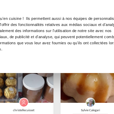
Canofea
Borealia
esserts
LE MAG
LA BOUTIQUE
RECETTES
desserts
u'en cuisine ! Ils permettent aussi à nos équipes de personnalis
offrir des fonctionnalités relatives aux médias sociaux et d'anal
lement des informations sur l'utilisation de notre site avec nos
aux, de publicité et d'analyse, qui peuvent potentiellement comb
ormations que vous leur avez fournies ou qu'ils ont collectées lor
s.
I-COOK'IN
I-COOK'IN
christellecuisset
Sylvie Calegari