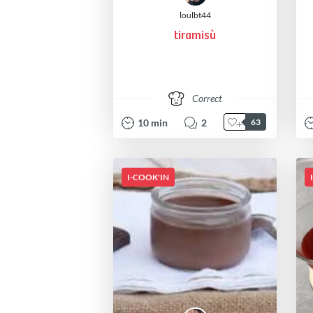
loulbt44
tiramisù
Correct
10
min
2
63
I-COOK'IN