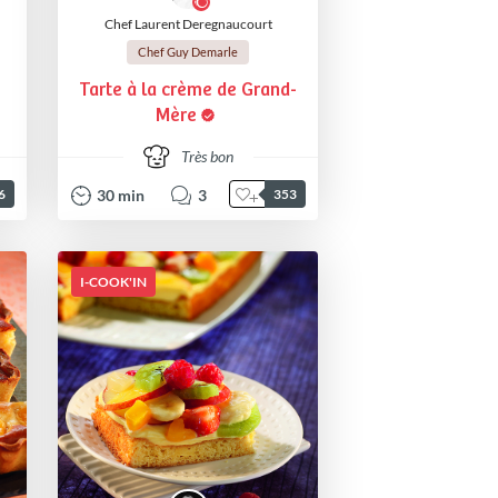
Chef Laurent Deregnaucourt
Chef Guy Demarle
Tarte à la crème de Grand-
Mère
Très bon
30
min
3
6
353
I-COOK'IN