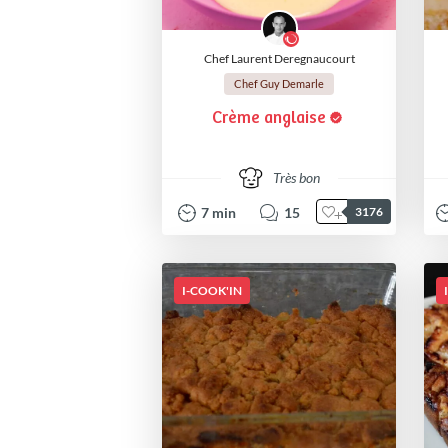
Chef Laurent Deregnaucourt
Chef Guy Demarle
Crème anglaise
Très bon
7
min
15
3176
I-COOK'IN