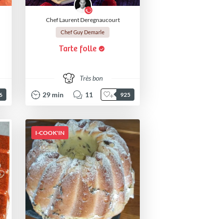
Chef Laurent Deregnaucourt
Chef Guy Demarle
Tarte folle
Très bon
29
min
11
6
925
I-COOK'IN