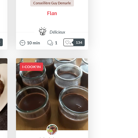
Conseillère Guy Demarle
Flan
Délicieux
10
min
1
9
134
I-COOK'IN