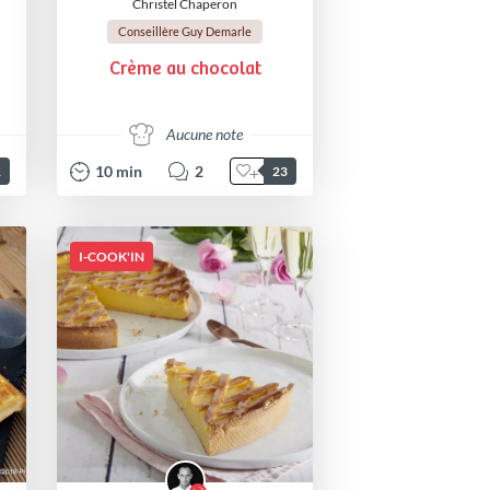
Christel Chaperon
Conseillère Guy Demarle
Crème au chocolat
Aucune note
10
min
2
1
23
I-COOK'IN