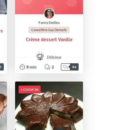
Fanny Dedieu
Conseillère Guy Demarle
es
Crème dessert Vanille
Délicieux
8
min
2
5
84
I-COOK'IN