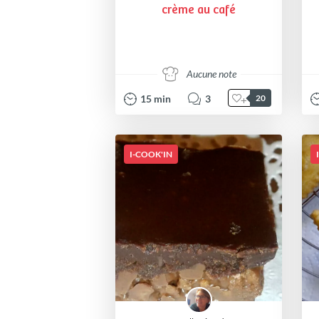
crème au café
Aucune note
15
min
3
20
I-COOK'IN