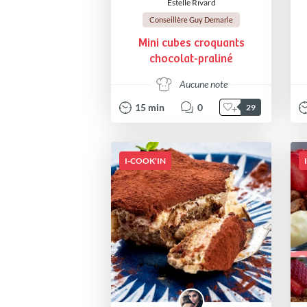
Estelle Rivard
Conseillère Guy Demarle
Mini cubes croquants
chocolat-praliné
Aucune note
15
min
0
29
I-COOK'IN