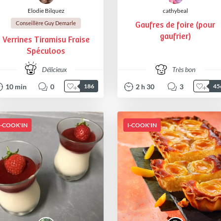
Elodie Bilquez
cathybeal
Conseillère Guy Demarle
Gaufres de foire (pour
gaufrier)
Verrines Tiramisu Fraise
Spéculoos
Délicieux
Très bon
10
min
0
2
h
30
3
186
45
I-COOK'IN
I-COOK'IN