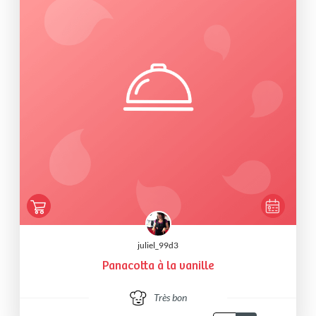
juliel_99d3
Panacotta à la vanille
Très bon