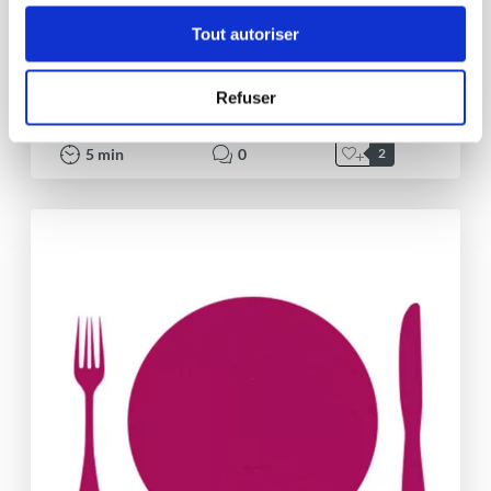
Tout autoriser
juliel_99d3
Papillote de truite aux amandes
Refuser
Bon
5
min
0
2