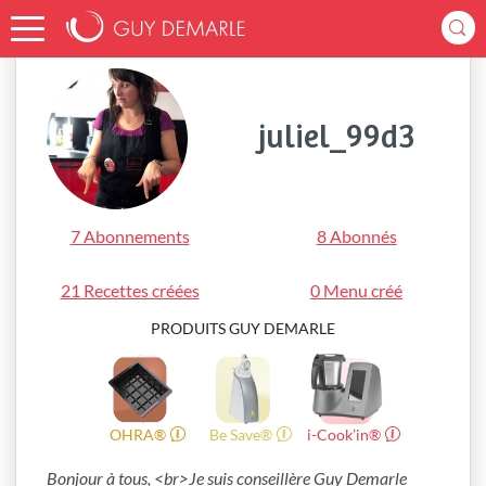
Accueil
juliel_99d3
juliel_99d3
7 Abonnements
8 Abonnés
21 Recettes créées
0 Menu créé
PRODUITS GUY DEMARLE
OHRA®
Be Save®
i-Cook’in®
Bonjour à tous, <br>Je suis conseillère Guy Demarle 