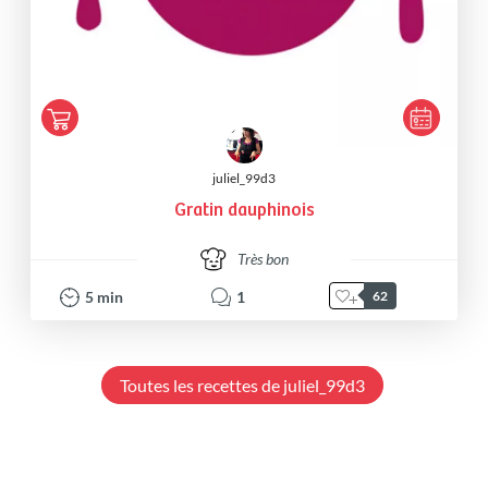
juliel_99d3
Gratin dauphinois
Très bon
5
min
1
62
Toutes les recettes de juliel_99d3