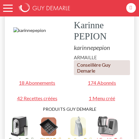
Accueil
karinnepepion
Karinne
PEPION
karinnepepion
ARMAILLE
Conseillère Guy
Demarle
18 Abonnements
174 Abonnés
42 Recettes créées
1 Menu créé
PRODUITS GUY DEMARLE