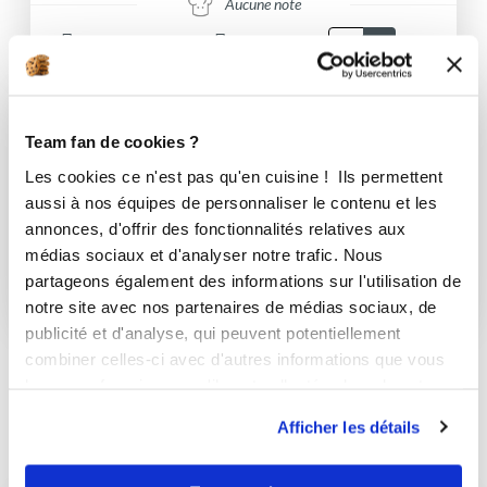
Aucune note
2
h
40
0
19
I-COOK'IN
Team fan de cookies ?
Karinne PEPION
Les cookies ce n'est pas qu'en cuisine ! Ils permettent
Conseillère Guy Demarle
aussi à nos équipes de personnaliser le contenu et les
Buns au pesto de basilic
annonces, d'offrir des fonctionnalités relatives aux
médias sociaux et d'analyser notre trafic. Nous
Délicieux
partageons également des informations sur l'utilisation de
1
h
15
2
23
notre site avec nos partenaires de médias sociaux, de
publicité et d'analyse, qui peuvent potentiellement
combiner celles-ci avec d'autres informations que vous
leur avez fournies ou qu'ils ont collectées lors de votre
Toutes les recettes de karinnepepion
utilisation de leurs services.
Afficher les détails
Les favoris de karinnepepion
(1)