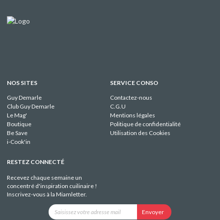
NOS SITES
SERVICE CONSO
Guy Demarle
Contactez-nous
Club Guy Demarle
C.G.U
Le Mag'
Mentions légales
Boutique
Politique de confidentialité
Be Save
Utilisation des Cookies
i-Cook'in
RESTEZ CONNECTÉ
Recevez chaque semaine un
concentré d'inspiration cuilinaire !
Inscrivez-vous à la Miamletter.