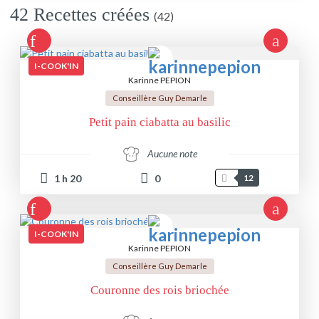
42 Recettes créées
(42)
I-COOK'IN
Karinne PEPION
Conseillère Guy Demarle
Petit pain ciabatta au basilic
Aucune note
1
h
20
0
12
I-COOK'IN
Karinne PEPION
Conseillère Guy Demarle
Couronne des rois briochée