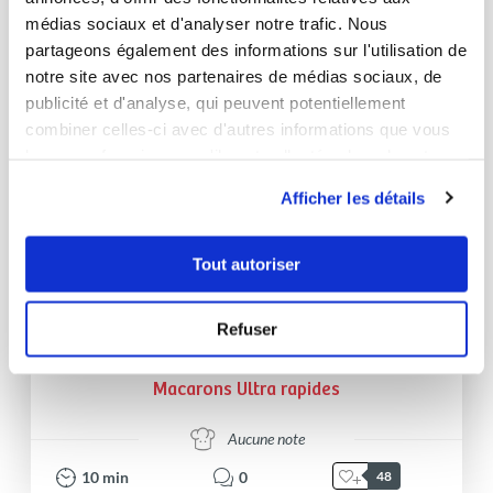
médias sociaux et d'analyser notre trafic. Nous
partageons également des informations sur l'utilisation de
notre site avec nos partenaires de médias sociaux, de
publicité et d'analyse, qui peuvent potentiellement
combiner celles-ci avec d'autres informations que vous
leur avez fournies ou qu'ils ont collectées lors de votre
utilisation de leurs services.
Afficher les détails
Tout autoriser
Stephanie Renard
Refuser
Conseillère Guy Demarle
Macarons Ultra rapides
Aucune note
10
min
0
48