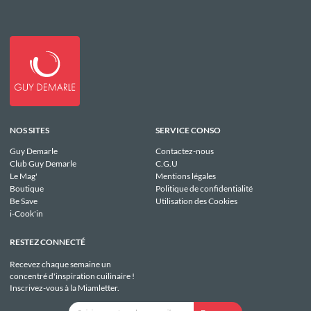
NOS SITES
SERVICE CONSO
Guy Demarle
Contactez-nous
Club Guy Demarle
C.G.U
Le Mag'
Mentions légales
Boutique
Politique de confidentialité
Be Save
Utilisation des Cookies
i-Cook'in
RESTEZ CONNECTÉ
Recevez chaque semaine un
concentré d'inspiration cuilinaire !
Inscrivez-vous à la Miamletter.