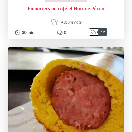
Financiers au café et Noix de Pécan
Aucune note
30
min
0
12