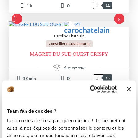
1
h
0
11
Caroline Chatelain
Conseillère Guy Demarle
MAGRET DU SUD OUEST CRISPY
Aucune note
13
min
0
15
Toutes les recettes de carochatelain
Team fan de cookies ?
Les favoris de carochatelain
Les cookies ce n'est pas qu'en cuisine ! Ils permettent
(8)
aussi à nos équipes de personnaliser le contenu et les
annonces, d'offrir des fonctionnalités relatives aux