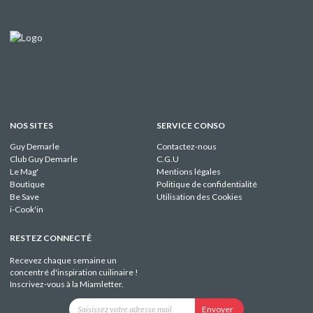
NOS SITES
SERVICE CONSO
Guy Demarle
Contactez-nous
Club Guy Demarle
C.G.U
Le Mag'
Mentions légales
Boutique
Politique de confidentialité
Be Save
Utilisation des Cookies
i-Cook'in
RESTEZ CONNECTÉ
Recevez chaque semaine un
concentré d'inspiration cuilinaire !
Inscrivez-vous à la Miamletter.