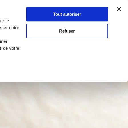
Atelier Culinaire
Le métier
Guy Demarle
Tout autoriser
Se connecter
S'inscrire
er le
yser notre
Refuser
iner
s de votre