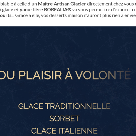
blable à celle d'un
Maître Artisan Glacier
directement chez vous
 à glace et yaourtière BOREALIA®
va vous permettre d'exaucer ce
ourts
... Grâce à elle, vos desserts maison n'auront plus rien à envi
Video
Player