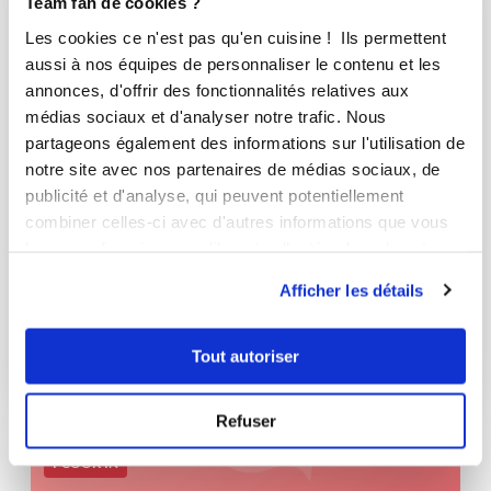
Team fan de cookies ?
Les cookies ce n'est pas qu'en cuisine ! Ils permettent
aussi à nos équipes de personnaliser le contenu et les
annonces, d'offrir des fonctionnalités relatives aux
médias sociaux et d'analyser notre trafic. Nous
partageons également des informations sur l'utilisation de
notre site avec nos partenaires de médias sociaux, de
publicité et d'analyse, qui peuvent potentiellement
combiner celles-ci avec d'autres informations que vous
leur avez fournies ou qu'ils ont collectées lors de votre
karine-74
utilisation de leurs services.
Afficher les détails
Flan aux oeufs
Très bon
Tout autoriser
23
min
0
194
Refuser
I-COOK'IN