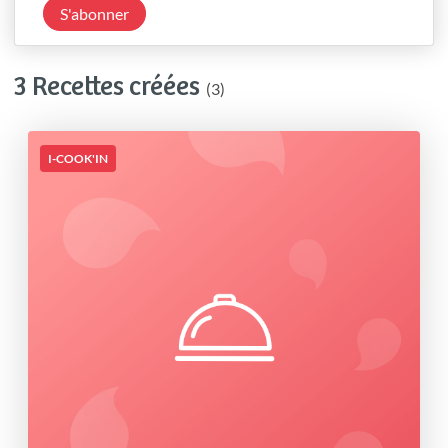
S'abonner
3 Recettes créées
(3)
I-COOK'IN