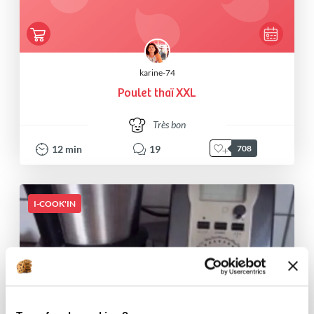
karine-74
Poulet thaï XXL
Très bon
12
min
19
708
I-COOK'IN