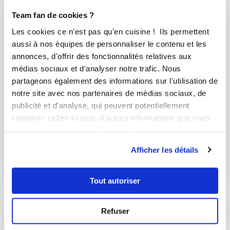
Team fan de cookies ?
Les cookies ce n'est pas qu'en cuisine ! Ils permettent
aussi à nos équipes de personnaliser le contenu et les
annonces, d'offrir des fonctionnalités relatives aux
médias sociaux et d'analyser notre trafic. Nous
partageons également des informations sur l'utilisation de
notre site avec nos partenaires de médias sociaux, de
Pablo Lopez Romero
publicité et d'analyse, qui peuvent potentiellement
Conseiller Guy Demarle
combiner celles-ci avec d'autres informations que vous
leur avez fournies ou qu'ils ont collectées lors de votre
Burger buns Mmm...c flexibon!
utilisation de leurs services.
Afficher les détails
Aucune note
4
h
0
0
Tout autoriser
Refuser
I-COOK'IN