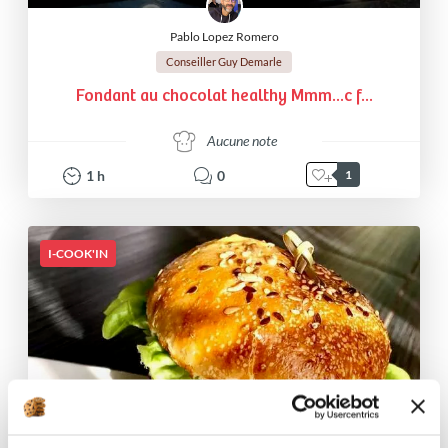
Pablo Lopez Romero
Conseiller Guy Demarle
Fondant au chocolat healthy Mmm...c f...
Aucune note
1
h
0
1
I-COOK'IN