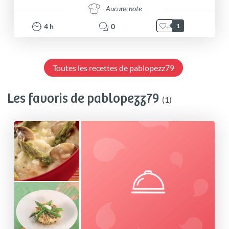
Aucune note
4
h
0
1
Toutes les recettes de pablopezz79
Les favoris de pablopezz79
(1)