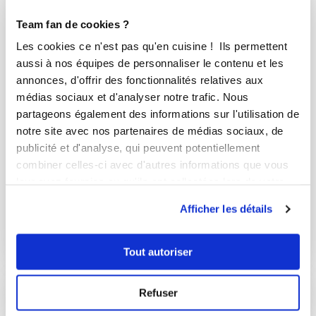
Team fan de cookies ?
Les cookies ce n'est pas qu'en cuisine ! Ils permettent
aussi à nos équipes de personnaliser le contenu et les
annonces, d'offrir des fonctionnalités relatives aux
médias sociaux et d'analyser notre trafic. Nous
partageons également des informations sur l'utilisation de
notre site avec nos partenaires de médias sociaux, de
publicité et d'analyse, qui peuvent potentiellement
combiner celles-ci avec d'autres informations que vous
mathieuv_b693
leur avez fournies ou qu'ils ont collectées lors de votre
Bûche façon Foret Noire
utilisation de leurs services.
Afficher les détails
Aucune note
25
min
0
84
Tout autoriser
Refuser
I-COOK'IN