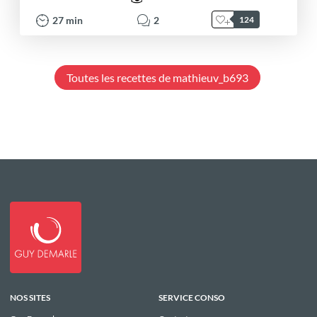
27
min
2
124
Toutes les recettes de mathieuv_b693
NOS SITES
SERVICE CONSO