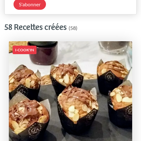
S'abonner
58 Recettes créées
(58)
I-COOK'IN