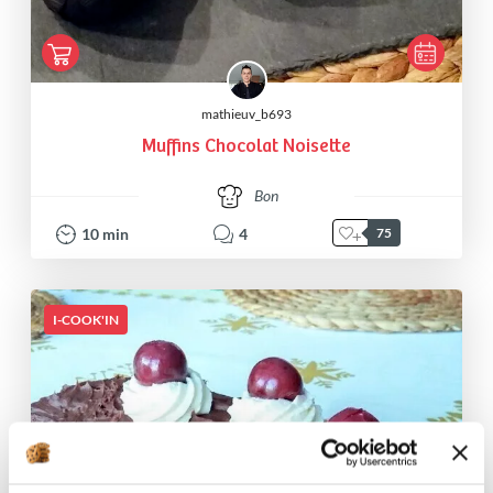
mathieuv_b693
Muffins Chocolat Noisette
Bon
10
min
4
75
I-COOK'IN