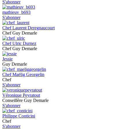
S'abonner
mathieuv_b693
S'abonner
Chef Laurent Deregnaucourt
Chef Guy Demarle
Chef Ulric Durnez
Chef Guy Demarle
Jessie
Guy Demarle
Chef Maëlig Georgelin
Chef
S'abonner
Véronique Peyratout
Conseillère Guy Demarle
S'abonner
Philippe Conticini
Chef
S'abonner