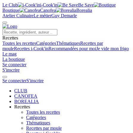
Le Club
i-Cook'in
Be Save
Boutique
Canofea
Borealia
Atelier Culinaire
Le métier
Guy Demarle
Recettes
Toutes les recettes
Catégories
Thématiques
Recettes par
moule
Recettes i-Cook'in
Recommandées pour moi
Je vide mon frigo
Le mag
La boutique
Se connecter
S'inscrire
Se connecter
S'inscrire
CLUB
CANOFEA
BOREALIA
Recettes
Toutes les recettes
Catégories
Thématiques
Recettes par moule