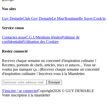
Nos sites
Guy Demarle
Club Guy Demarle
Le Mag'
Boutique
Be Save
i-Cook'in
Service conso
Contactez-nous
C.G.U
Mentions légales
Politique de
confidentialité
Utilisation des Cookies
Restez connecté
Recevez chaque semaine un concentré d'inspiration culinaire !
Recettes, portraits de chefs, articles, trucs et astuces... Vous ne
voulez pas manquer ça ;-)
Recevez chaque semaine un concentré
d'inspiration cuilinaire ! Inscrivez-vous à la Miamletter.
S'inscrire / se connecter
Copyright
2026 © GUY DEMARLE
Votre inscription à la miamletter