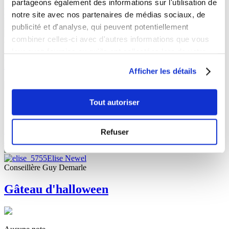
partageons également des informations sur l'utilisation de
2
notre site avec nos partenaires de médias sociaux, de
67
publicité et d'analyse, qui peuvent potentiellement
Elise Newel
combiner celles-ci avec d'autres informations que vous
Conseillère Guy Demarle
leur avez fournies ou qu'ils ont collectées lors de votre
Love cake
utilisation de leurs services.
Afficher les détails
Tout autoriser
Aucune note
1
h
2
Refuser
2
Elise Newel
Conseillère Guy Demarle
Gâteau d'halloween