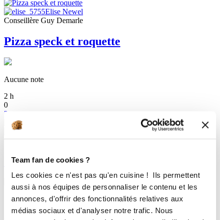
Elise Newel
Conseillère Guy Demarle
Pizza speck et roquette
Aucune note
2
h
0
3
Elise Newel
Conseillère Guy Demarle
2 Brioches
Team fan de cookies ?
Les cookies ce n'est pas qu'en cuisine ! Ils permettent
aussi à nos équipes de personnaliser le contenu et les
annonces, d'offrir des fonctionnalités relatives aux
Délicieux
médias sociaux et d'analyser notre trafic. Nous
2
h
30