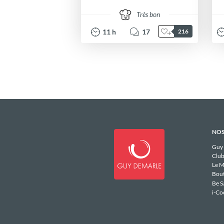
Très bon
11
h
17
216
NOS
Guy
Club
Le M
Bou
Be S
i-Co