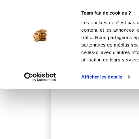
Le Club
i-Cook'in
Be Save
Boutique
Accueil
chefclaireheitzler
Team fan de cookies ?
Les cookies ce n'est pas q
contenu et les annonces, d'
trafic. Nous partageons éga
partenaires de médias soci
celles-ci avec d'autres inf
utilisation de leurs service
Afficher les détails