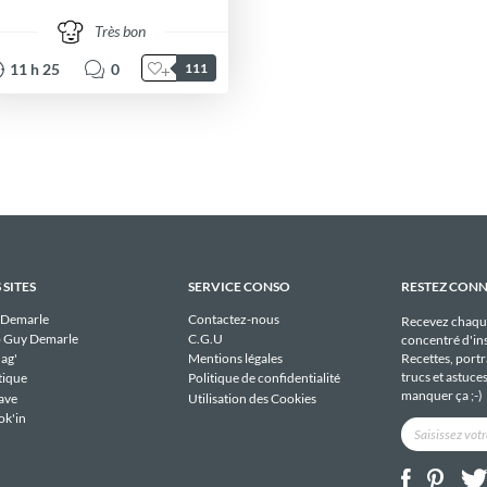
Très bon
11
h
25
0
111
 SITES
SERVICE CONSO
RESTEZ CON
 Demarle
Contactez-nous
Recevez chaqu
 Guy Demarle
C.G.U
concentré d'ins
Recettes, portra
ag'
Mentions légales
trucs et astuce
tique
Politique de confidentialité
manquer ça ;-)
ave
Utilisation des Cookies
ok'in