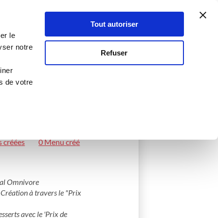
Atelier Culinaire
Le métier
Guy Demarle
Tout autoriser
Se connecter
S'inscrire
er le
yser notre
Refuser
iner
s de votre
s créées
0 Menu créé
val Omnivore

réation à travers le "Prix 
erts avec le 'Prix de 