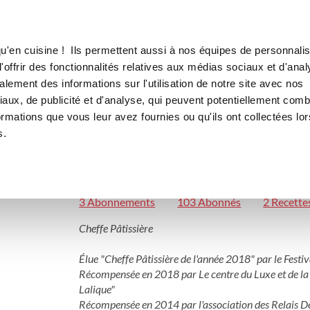
Canofea
Borealia
LE MAG
LA BOUTIQUE
RECETTES
u'en cuisine ! Ils permettent aussi à nos équipes de personnalis
offrir des fonctionnalités relatives aux médias sociaux et d'anal
lement des informations sur l'utilisation de notre site avec nos
aux, de publicité et d'analyse, qui peuvent potentiellement comb
Claire Heitzler
ormations que vous leur avez fournies ou qu'ils ont collectées lor
s.
chefclaireheitzler
Cheffe
3 Abonnements
103 Abonnés
2 Recette
Cheffe Pâtissière

Élue "Cheffe Pâtissière de l'année 2018" par le Festi
Récompensée en 2018 par Le centre du Luxe et de la C
Lalique"

Récompensée en 2014 par l'association des Relais Dess