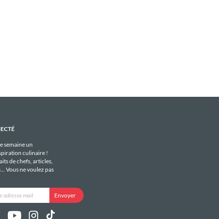
NECTÉ
e semaine un
piration culinaire !
its de chefs, articles,
s... Vous ne voulez pas