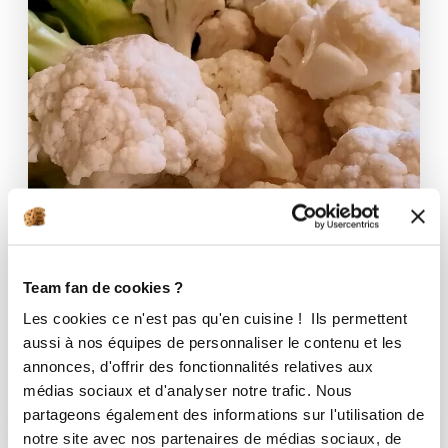
Team fan de cookies ?
Les cookies ce n'est pas qu'en cuisine ! Ils permettent
atelieculinair2nanou
aussi à nos équipes de personnaliser le contenu et les
Chou fleur et brocoli vapeur
annonces, d'offrir des fonctionnalités relatives aux
médias sociaux et d'analyser notre trafic. Nous
Aucune note
partageons également des informations sur l'utilisation de
40
min
0
19
notre site avec nos partenaires de médias sociaux, de