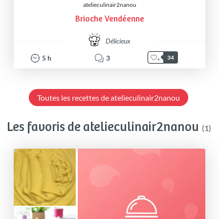
atelieculinair2nanou
Brioche Vendéenne
Délicieux
5
h
3
34
Toutes les recettes de atelieculinair2nanou
Les favoris de atelieculinair2nanou
(1)