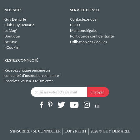
NOS SITES
SERVICE CONSO
Guy Demarle
Contactez-nous
Club Guy Demarle
C.G.U
Le Mag'
Mentions légales
Boutique
Politique de confidentialité
Be Save
Utilisation des Cookies
i-Cook'in
RESTEZ CONNECTÉ
Recevez chaque semaine un
concentré d'inspiration cuilinaire !
Inscrivez-vous à la Miamletter.
S'INSCRIRE / SE CONNECTER
COPYRIGHT
2026 © GUY DEMARLE