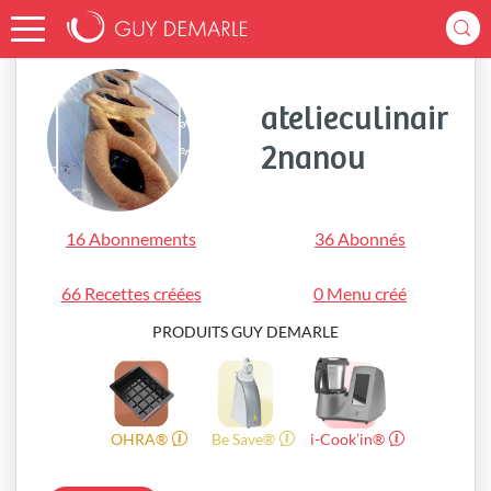
Accueil
atelieculinair2nanou
atelieculinair
2nanou
16 Abonnements
36 Abonnés
66 Recettes créées
0 Menu créé
PRODUITS GUY DEMARLE
OHRA®
Be Save®
i-Cook’in®