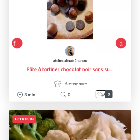
atelieculinair2nanou
Pâte à tartiner chocolat noir sans su...
Aucune note
3
min
0
0
I-COOK'IN