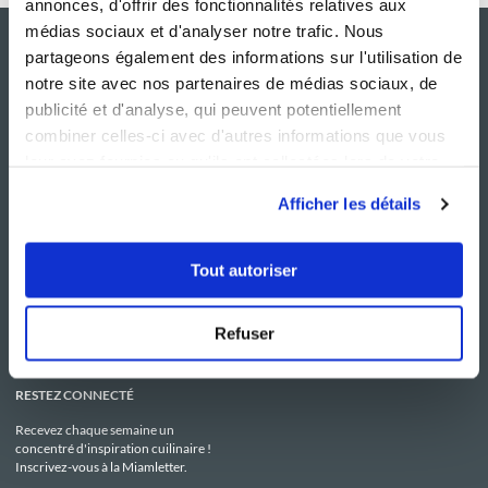
annonces, d'offrir des fonctionnalités relatives aux
médias sociaux et d'analyser notre trafic. Nous
partageons également des informations sur l'utilisation de
notre site avec nos partenaires de médias sociaux, de
publicité et d'analyse, qui peuvent potentiellement
combiner celles-ci avec d'autres informations que vous
leur avez fournies ou qu'ils ont collectées lors de votre
utilisation de leurs services.
Afficher les détails
NOS SITES
SERVICE CONSO
Guy Demarle
Contactez-nous
Tout autoriser
Club Guy Demarle
C.G.U
Le Mag'
Mentions légales
Boutique
Politique de confidentialité
Be Save
Utilisation des Cookies
Refuser
i-Cook'in
RESTEZ CONNECTÉ
Recevez chaque semaine un
concentré d'inspiration cuilinaire !
Inscrivez-vous à la Miamletter.