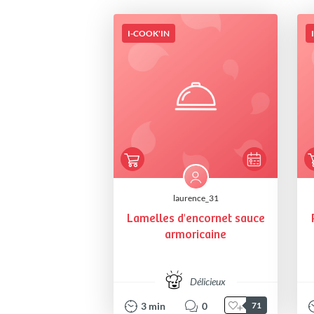
I-COOK'IN
laurence_31
Lamelles d'encornet sauce
armoricaine
Délicieux
3
min
0
71