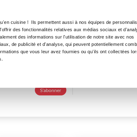
Canofea
Borealia
LE MAG
LA BOUTIQUE
RECETTES
u'en cuisine ! Ils permettent aussi à nos équipes de personnalis
offrir des fonctionnalités relatives aux médias sociaux et d'anal
lement des informations sur l'utilisation de notre site avec nos
aux, de publicité et d'analyse, qui peuvent potentiellement comb
laurence_31
ormations que vous leur avez fournies ou qu'ils ont collectées lor
s.
6 Abonnements
4 Abonnés
3 Recettes c
S'abonner