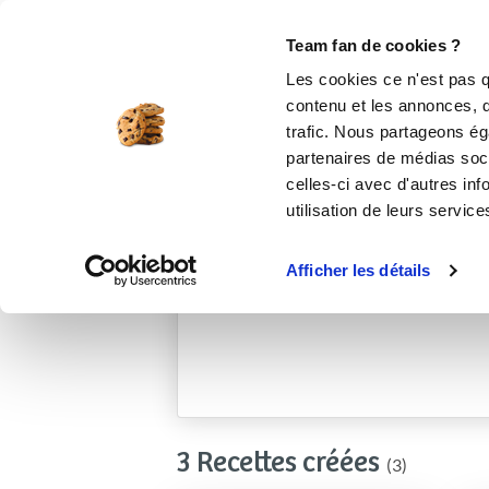
Le Club
i-Cook'in
Be Save
Boutique
Accueil
laurence_31
Team fan de cookies ?
Les cookies ce n'est pas q
contenu et les annonces, d'
trafic. Nous partageons éga
partenaires de médias soci
celles-ci avec d'autres inf
utilisation de leurs service
Afficher les détails
3 Recettes créées
(3)