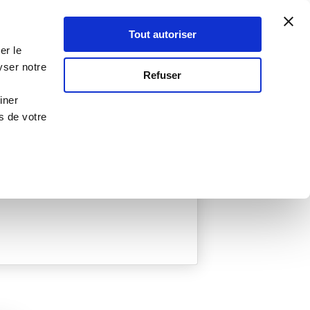
Atelier Culinaire
Le métier
Guy Demarle
Tout autoriser
Se connecter
S'inscrire
er le
yser notre
Refuser
iner
s de votre
réées
0 Menu créé