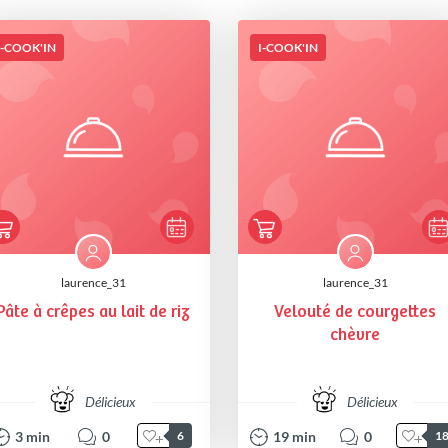
I-COOK'IN
I-COOK'IN
laurence_31
laurence_31
Pâte à crêpes au lait de riz
Velouté de courgettes
chèvre
Délicieux
Délicieux
3
min
0
19
min
0
6
1