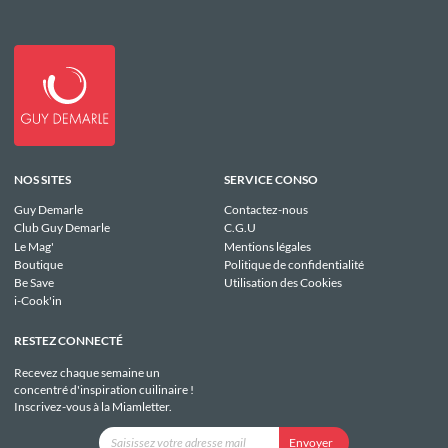
NOS SITES
SERVICE CONSO
Guy Demarle
Contactez-nous
Club Guy Demarle
C.G.U
Le Mag'
Mentions légales
Boutique
Politique de confidentialité
Be Save
Utilisation des Cookies
i-Cook'in
RESTEZ CONNECTÉ
Recevez chaque semaine un
concentré d'inspiration cuilinaire !
Inscrivez-vous à la Miamletter.