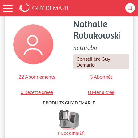
Accueil
nathroba
Nathalie
Robakowski
nathroba
Conseillère Guy
Demarle
22 Abonnements
3 Abonnés
0 Recette créée
0 Menu créé
PRODUITS GUY DEMARLE
i-Cook’in®