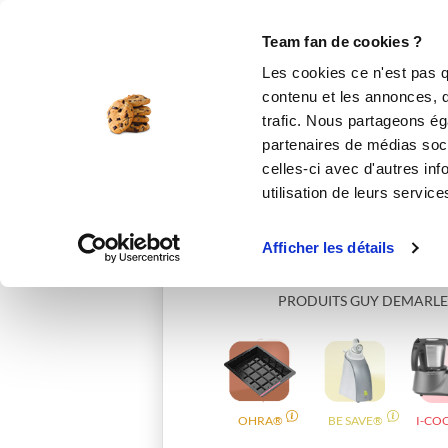
Le Club
i-Cook'in
Be Save
Boutique
Accueil
francines
Team fan de cookies ?
Les cookies ce n'est pas q
contenu et les annonces, d'
trafic. Nous partageons éga
partenaires de médias soci
celles-ci avec d'autres inf
utilisation de leurs service
Afficher les détails
PRODUITS GUY DEMARLE
OHRA®
BE SAVE®
I-CO