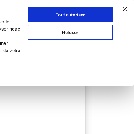
Atelier Culinaire
Le métier
Guy Demarle
Tout autoriser
Se connecter
S'inscrire
er le
yser notre
Refuser
iner
s de votre
créée
0 Menu créé