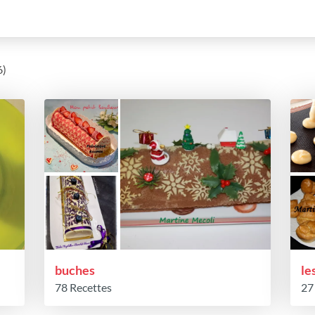
6)
buches
le
78 Recettes
27