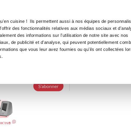
Canofea
Borealia
LE MAG
LA BOUTIQUE
RECETTES
u'en cuisine ! Ils permettent aussi à nos équipes de personnalis
offrir des fonctionnalités relatives aux médias sociaux et d'anal
lement des informations sur l'utilisation de notre site avec nos
aux, de publicité et d'analyse, qui peuvent potentiellement comb
francines
ormations que vous leur avez fournies ou qu'ils ont collectées lor
s.
68 Abonnements
9 Abonnés
0 Recette 
S'abonner
OK’IN®