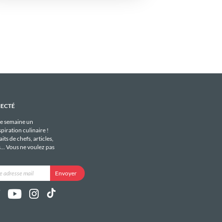
NECTÉ
e semaine un
piration culinaire !
its de chefs, articles,
s... Vous ne voulez pas