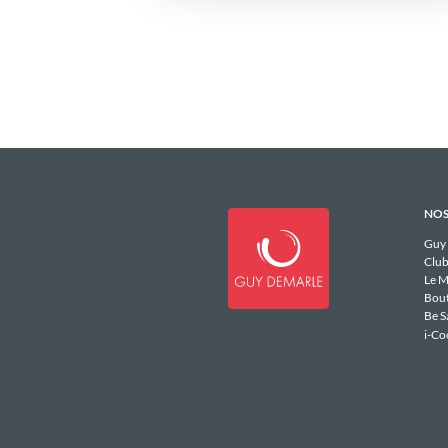
NOS
Guy
Club
Le M
Bou
Be S
i-Co