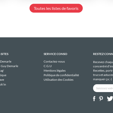
Toutes les listes de favoris
 SITES
SERVICE CONSO
RESTEZ CON
 Demarle
Contactez-nous
Recevez chaqu
 Guy Demarle
C.G.U
concentré d'ins
Recettes, portra
ag'
Mentions légales
trucs et astuce
tique
Politique de confidentialité
manquer ça ;-)
ave
Utilisation des Cookies
ok'in