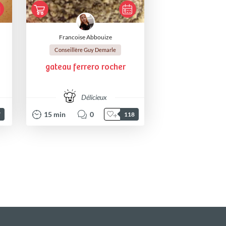
Francoise Abbouize
Conseillère Guy Demarle
gateau ferrero rocher
Délicieux
15
min
0
7
118