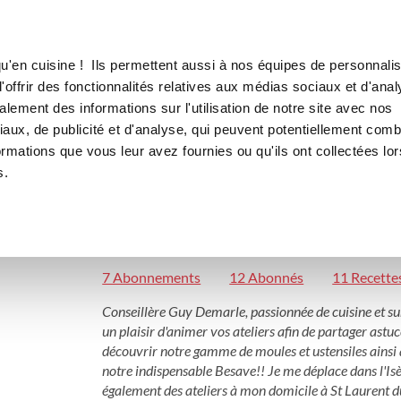
Canofea
Borealia
LE MAG
LA BOUTIQUE
RECETTES
u'en cuisine ! Ils permettent aussi à nos équipes de personnalis
offrir des fonctionnalités relatives aux médias sociaux et d'anal
lement des informations sur l'utilisation de notre site avec nos
aux, de publicité et d'analyse, qui peuvent potentiellement comb
Francoise Abbouize
ormations que vous leur avez fournies ou qu'ils ont collectées lor
s.
francoisea_816c
ST LAURENT DU PONT
Conseillère Guy Demarle
7 Abonnements
12 Abonnés
11 Recette
Conseillère Guy Demarle, passionnée de cuisine et sur
un plaisir d'animer vos ateliers afin de partager astuce
découvrir notre gamme de moules et ustensiles ainsi qu
notre indispensable Besave!! Je me déplace dans l'Isèr
également des ateliers à mon domicile à St Laurent du