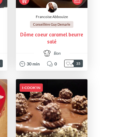
Francoise Abbouize
Conseillère Guy Demarle
Dôme coeur caramel beurre
salé
Bon
30
min
0
3
35
I-COOK'IN