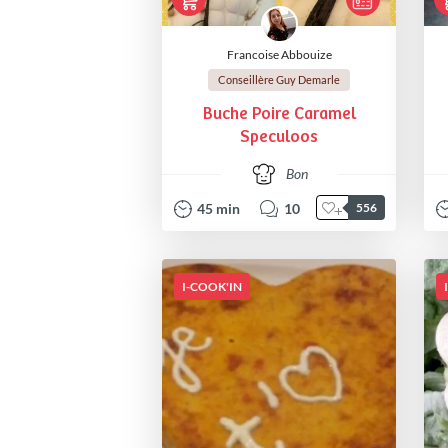
Francoise Abbouize
Conseillère Guy Demarle
Buche Poire Caramel
Speculoos
Bon
45
min
10
556
I-COOK'IN