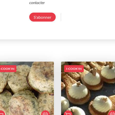
contacter
S'abonner
I-COOK'IN
I-COOK'IN