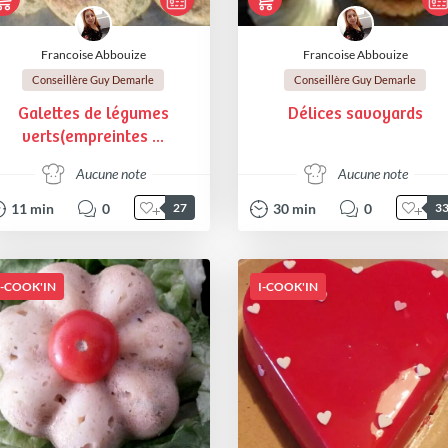
Francoise Abbouize
Francoise Abbouize
Conseillère Guy Demarle
Conseillère Guy Demarle
Galettes de légumes
Délices savoyards
verts(empreintes ...
Aucune note
Aucune note
11
min
0
30
min
0
27
3
I-COOK'IN
I-COOK'IN