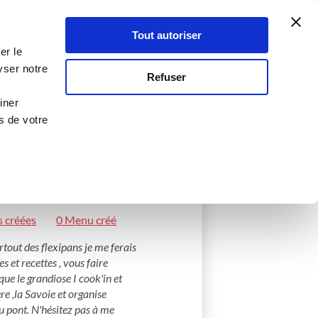
Atelier Culinaire
Le métier
Guy Demarle
Tout autoriser
Se connecter
S'inscrire
er le
yser notre
Refuser
iner
s de votre
s créées
0 Menu créé
tout des flexipans je me ferais 
s et recettes , vous faire 
e le grandiose I cook'in et 
e ,la Savoie et organise 
 pont. N'hésitez pas à me 