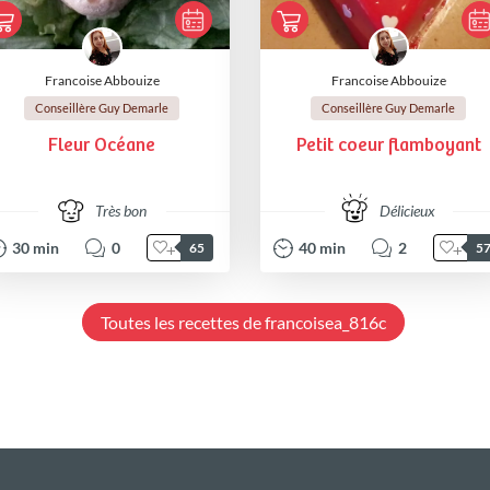
Francoise Abbouize
Francoise Abbouize
Conseillère Guy Demarle
Conseillère Guy Demarle
Fleur Océane
Petit coeur flamboyant
Très bon
Délicieux
30
min
0
40
min
2
65
5
Toutes les recettes de francoisea_816c