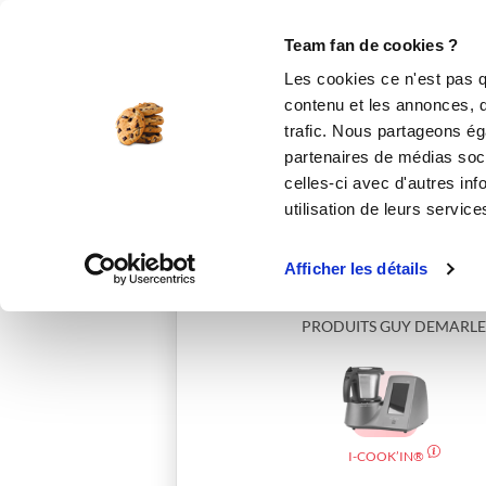
Le Club
i-Cook'in
Be Save
Boutique
Accueil
francoisea_816c
Team fan de cookies ?
Les cookies ce n'est pas q
contenu et les annonces, d'
trafic. Nous partageons éga
partenaires de médias soci
celles-ci avec d'autres inf
utilisation de leurs service
Afficher les détails
PRODUITS GUY DEMARLE
I-COOK’IN®