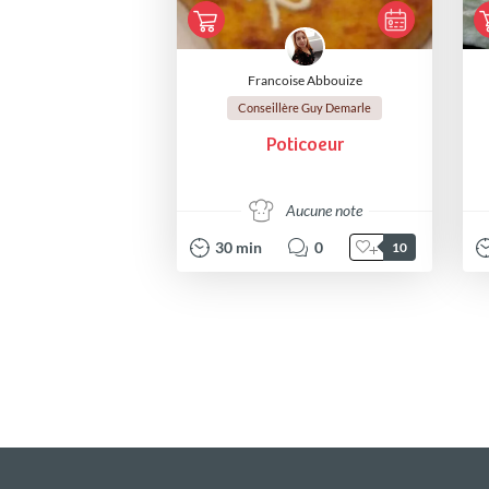
Francoise Abbouize
Conseillère Guy Demarle
Poticoeur
Aucune note
30
min
0
10