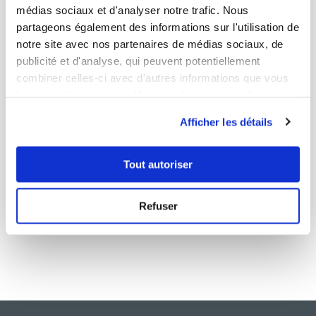
médias sociaux et d'analyser notre trafic. Nous
partageons également des informations sur l'utilisation de
notre site avec nos partenaires de médias sociaux, de
publicité et d'analyse, qui peuvent potentiellement
combiner celles-ci avec d'autres informations que vous
leur avez fournies ou qu'ils ont collectées lors de votre
Michele Repellin-Brun
utilisation de leurs services.
Afficher les détails
Conseillère Guy Demarle
QUENELLES A LA SEMOULE DE MA GRAND MERE
Tout autoriser
Aucune note
Refuser
8
min
0
41