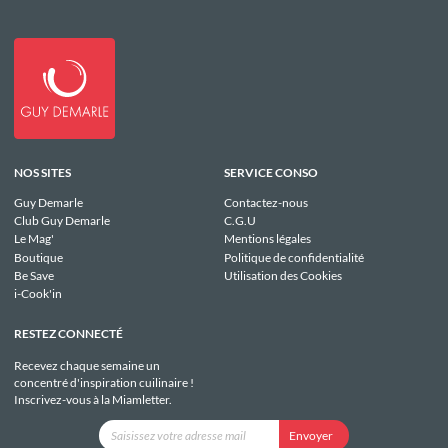
NOS SITES
SERVICE CONSO
Guy Demarle
Contactez-nous
Club Guy Demarle
C.G.U
Le Mag'
Mentions légales
Boutique
Politique de confidentialité
Be Save
Utilisation des Cookies
i-Cook'in
RESTEZ CONNECTÉ
Recevez chaque semaine un
concentré d'inspiration cuilinaire !
Inscrivez-vous à la Miamletter.