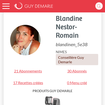
Accueil
blandinen_5e38
Blandine
Nestor-
Romain
blandinen_5e38
NIMES
Conseillère Guy
Demarle
21 Abonnements
30 Abonnés
17 Recettes créées
0 Menu créé
PRODUITS GUY DEMARLE