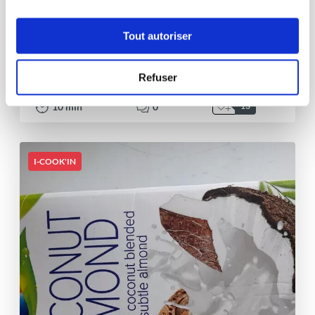
Blandine Nestor-Romain
Conseillère Guy Demarle
Tout autoriser
Panna cotta au lait végétal
Refuser
Aucune note
10
min
0
13
I-COOK'IN