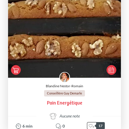
Blandine Nestor-Romain
Conseillère Guy Demarle
Pain Energétique
Aucune note
6
min
0
17