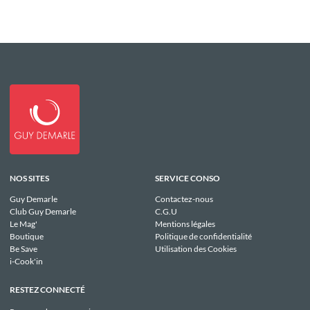
NOS SITES
SERVICE CONSO
Guy Demarle
Contactez-nous
Club Guy Demarle
C.G.U
Le Mag'
Mentions légales
Boutique
Politique de confidentialité
Be Save
Utilisation des Cookies
i-Cook'in
RESTEZ CONNECTÉ