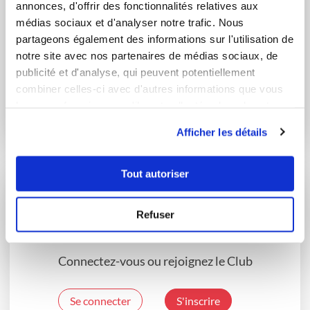
annonces, d'offrir des fonctionnalités relatives aux
médias sociaux et d'analyser notre trafic. Nous
partageons également des informations sur l'utilisation de
notre site avec nos partenaires de médias sociaux, de
publicité et d'analyse, qui peuvent potentiellement
chaurelie
emelinef38
combiner celles-ci avec d'autres informations que vous
Bûche Passion-
Buche Poire-Caramel
leur avez fournies ou qu'ils ont collectées lors de votre
Choco
utilisation de leurs services.
Afficher les détails
Tout autoriser
Vous souhaitez commenter cette recette
Refuser
?
Connectez-vous ou rejoignez le Club
Se connecter
S'inscrire