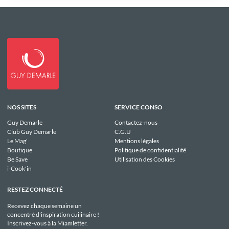
NOS SITES
SERVICE CONSO
Guy Demarle
Contactez-nous
Club Guy Demarle
C.G.U
Le Mag'
Mentions légales
Boutique
Politique de confidentialité
Be Save
Utilisation des Cookies
i-Cook'in
RESTEZ CONNECTÉ
Recevez chaque semaine un
concentré d'inspiration cuilinaire !
Inscrivez-vous à la Miamletter.