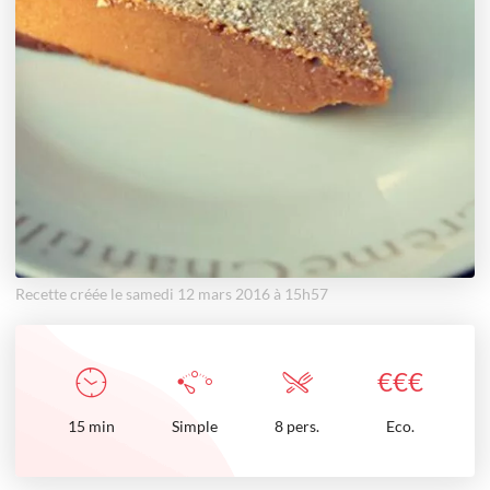
Recette créée le samedi 12 mars 2016 à 15h57
€
€
€
15
min
Simple
8 pers.
Eco.