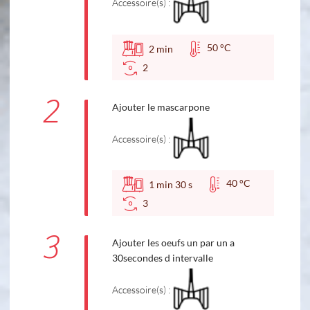
Accessoire(s) :
50 °C
2
min
2
2
Ajouter le mascarpone
Accessoire(s) :
40 °C
1
min
30
s
3
3
Ajouter les oeufs un par un a
30secondes d intervalle
Accessoire(s) :