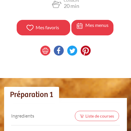
CUISSON
20
min
Mes menus
Mes favoris
Préparation 1
Ingredients
Liste de courses