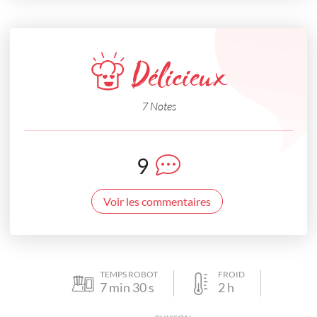
Délicieux
7 Notes
9
Voir les commentaires
TEMPS ROBOT
FROID
7
min
30
s
2
h