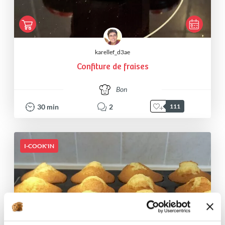
karellef_d3ae
Confiture de fraises
Bon
30
min
2
111
I-COOK'IN