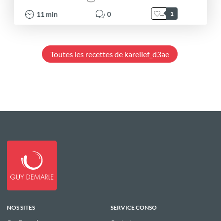
11
min
0
1
Toutes les recettes de karellef_d3ae
NOS SITES
SERVICE CONSO