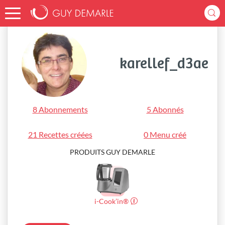
Accueil
karellef_d3ae
karellef_d3ae
8 Abonnements
5 Abonnés
21 Recettes créées
0 Menu créé
PRODUITS GUY DEMARLE
i-Cook’in®