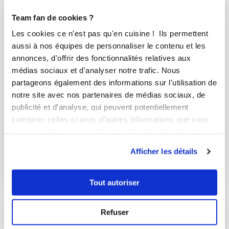
Team fan de cookies ?
Les cookies ce n'est pas qu'en cuisine ! Ils permettent
aussi à nos équipes de personnaliser le contenu et les
annonces, d'offrir des fonctionnalités relatives aux
médias sociaux et d'analyser notre trafic. Nous
partageons également des informations sur l'utilisation de
notre site avec nos partenaires de médias sociaux, de
publicité et d'analyse, qui peuvent potentiellement
combiner celles-ci avec d'autres informations que vous
karellef_d3ae
leur avez fournies ou qu'ils ont collectées lors de votre
Madeleines
utilisation de leurs services.
Afficher les détails
Aucune note
2
min
1
104
Tout autoriser
Refuser
I-COOK'IN