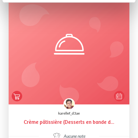
karellef_d3ae
Crème pâtissière (Desserts en bande d...
Aucune note