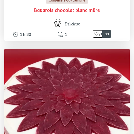
Conseillère Guy Demarle
Bavarois chocolat blanc mûre
Délicieux
1
h
30
1
33