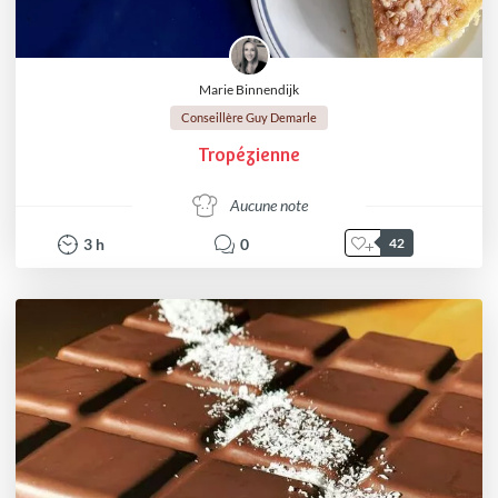
Marie Binnendijk
Conseillère Guy Demarle
Tropézienne
Aucune note
3
h
0
42