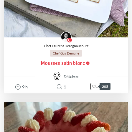
Chef Laurent Deregnaucourt
Chef Guy Demarle
Mousses satin blanc
Délicieux
9
h
1
205