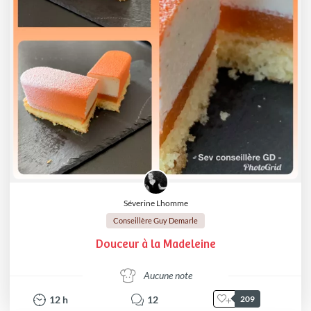
Séverine Lhomme
Conseillère Guy Demarle
Douceur à la Madeleine
Aucune note
12
h
12
209