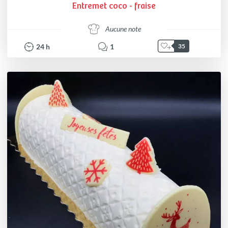
Entremet coco - fraise
Aucune note
24
h
1
35