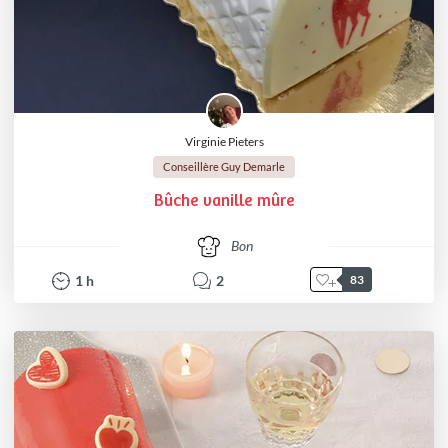
Virginie Pieters
Conseillère Guy Demarle
Bûche vanille mûre
Bon
1
h
2
83