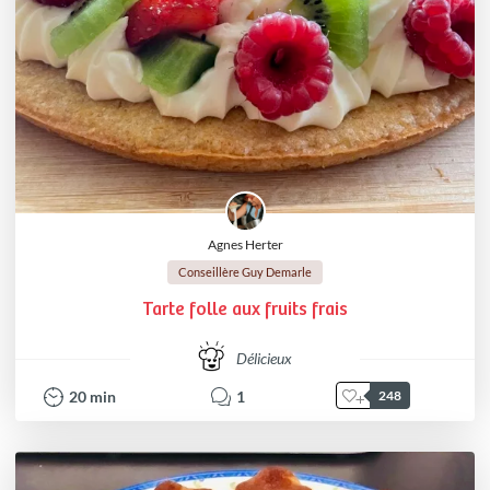
Agnes Herter
Conseillère Guy Demarle
Tarte folle aux fruits frais
Délicieux
20
min
1
248