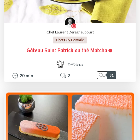
Chef Laurent Deregnaucourt
Chef Guy Demarle
Gâteau Saint Patrick au thé Matcha
Délicieux
20
min
2
31