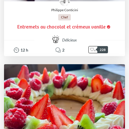
Philippe Conticini
Chef
Entremets au chocolat et crémeux vanille
Délicieux
12
h
2
228