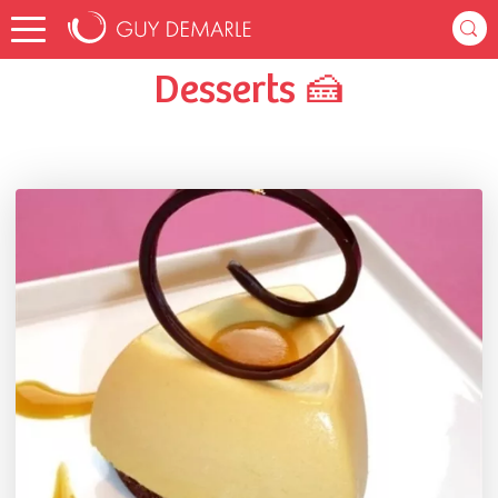
Accueil
isabellem_1e4f
Listes de favoris
Desserts 🍰
Desserts 🍰