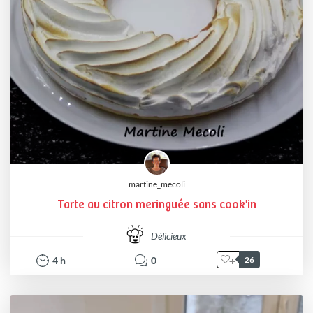
martine_mecoli
Tarte au citron meringuée sans cook'in
Délicieux
4
h
0
26