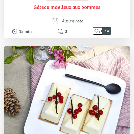
Gâteau moelleux aux pommes
Aucune note
15
min
0
14