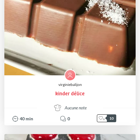
virginiebalijon
kinder délice
Aucune note
40
min
0
10