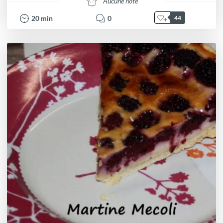
Aucune note
20
min
0
44