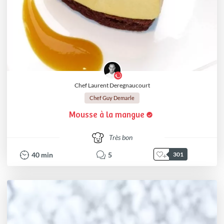
Chef Laurent Deregnaucourt
Chef Guy Demarle
Mousse à la mangue
Très bon
40
min
5
301