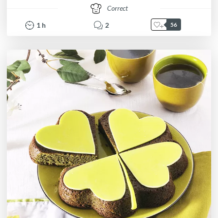
Correct
1
h
2
56