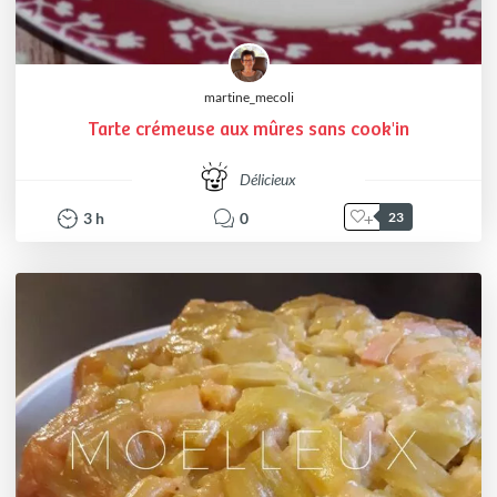
martine_mecoli
Tarte crémeuse aux mûres sans cook'in
Délicieux
3
h
0
23