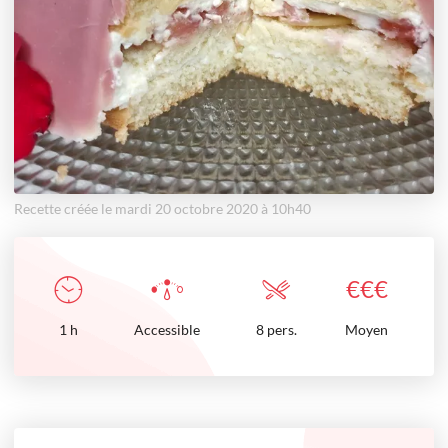
Recette créée le mardi 20 octobre 2020 à 10h40
€
€
€
1
h
Accessible
8 pers.
Moyen