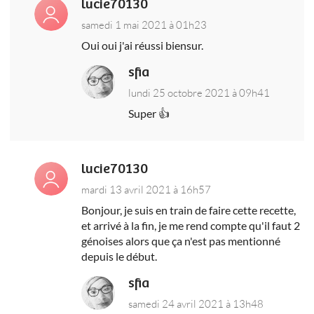
lucie70130
samedi 1 mai 2021 à 01h23
Oui oui j'ai réussi biensur.
sfia
lundi 25 octobre 2021 à 09h41
Super 👍
lucie70130
mardi 13 avril 2021 à 16h57
Bonjour, je suis en train de faire cette recette,
et arrivé à la fin, je me rend compte qu'il faut 2
génoises alors que ça n'est pas mentionné
depuis le début.
sfia
samedi 24 avril 2021 à 13h48