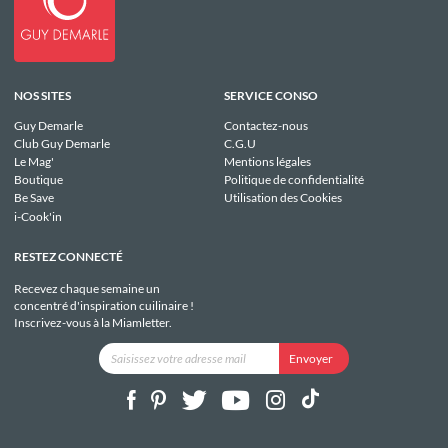
NOS SITES
SERVICE CONSO
Guy Demarle
Contactez-nous
Club Guy Demarle
C.G.U
Le Mag'
Mentions légales
Boutique
Politique de confidentialité
Be Save
Utilisation des Cookies
i-Cook'in
RESTEZ CONNECTÉ
Recevez chaque semaine un
concentré d'inspiration cuilinaire !
Inscrivez-vous à la Miamletter.