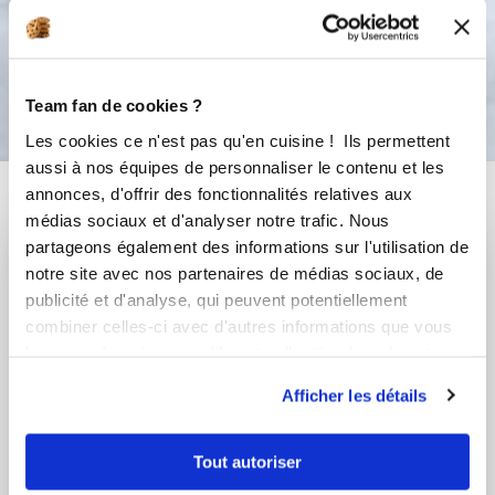
Bon appétit !
Team fan de cookies ?
Les cookies ce n'est pas qu'en cuisine ! Ils permettent
aussi à nos équipes de personnaliser le contenu et les
Vous aimerez aussi ...
annonces, d'offrir des fonctionnalités relatives aux
médias sociaux et d'analyser notre trafic. Nous
partageons également des informations sur l'utilisation de
notre site avec nos partenaires de médias sociaux, de
publicité et d'analyse, qui peuvent potentiellement
combiner celles-ci avec d'autres informations que vous
leur avez fournies ou qu'ils ont collectées lors de votre
utilisation de leurs services.
Afficher les détails
Tout autoriser
Mina EL MOURABIT
Cindy BATSCHELET