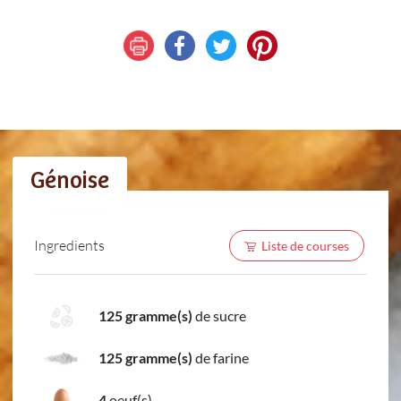
Génoise
Ingredients
Liste de courses
125 gramme(s)
de sucre
125 gramme(s)
de farine
4
oeuf(s)