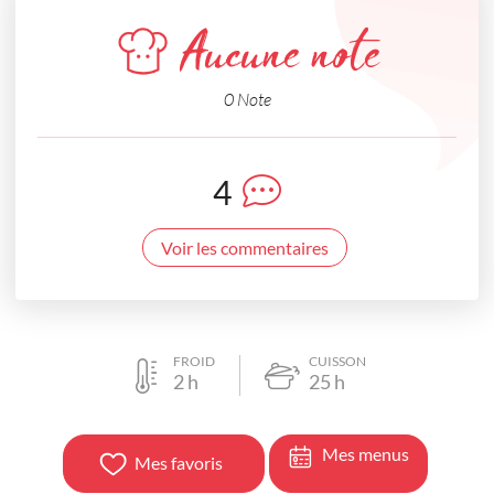
Aucune note
0 Note
4
Voir les commentaires
FROID
CUISSON
2
h
25
h
Mes menus
Mes favoris