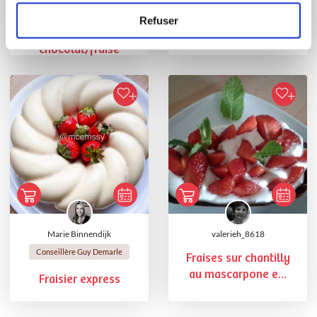
Conseillère Guy Demarle
Conseillère Guy Demarle
Refuser
Cupcakes
Tarte aux fraises
chocolat/fraise
Marie Binnendijk
valerieh_8618
Conseillère Guy Demarle
Fraises sur chantilly
au mascarpone e...
Fraisier express