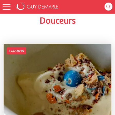
Accueil
romacelia
Listes de favoris
Douceurs
Douceurs
I-COOK'IN