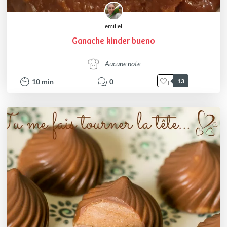
emiliel
Ganache kinder bueno
Aucune note
10
min
0
13