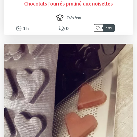
Chocolats fourrés praliné aux noisettes
Très bon
1
h
0
135