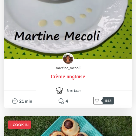
martine_mecoli
Crème anglaise
Très bon
21
min
4
543
I-COOK'IN