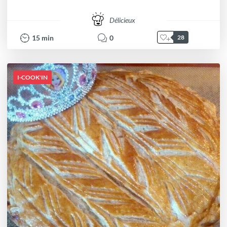
Délicieux
15
min
0
28
I-COOK'IN