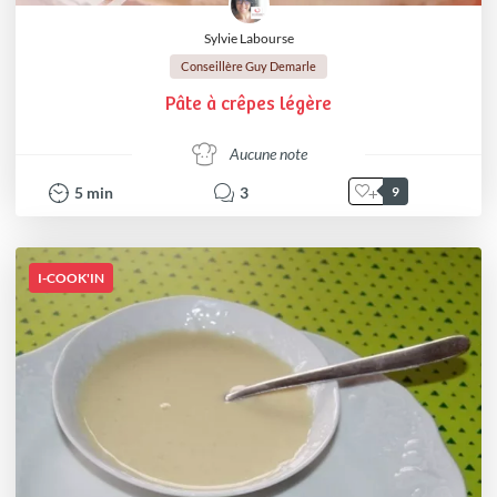
Sylvie Labourse
Conseillère Guy Demarle
Pâte à crêpes légère
Aucune note
5
min
3
9
I-COOK'IN