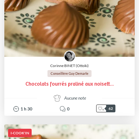
Corinne BINET (Ottoki)
Conseillère Guy Demarle
Chocolats fourrés praliné aux noisett...
Aucune note
1
h
30
0
62
I-COOK'IN