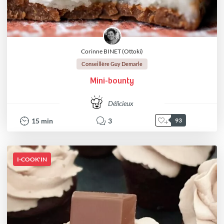
Corinne BINET (Ottoki)
Conseillère Guy Demarle
Mini-bounty
Délicieux
15
min
3
93
I-COOK'IN