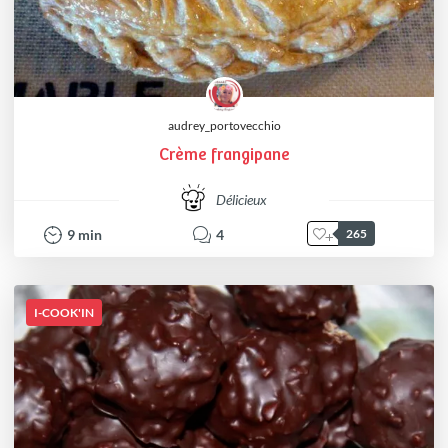
audrey_portovecchio
Crème frangipane
Délicieux
9
min
4
265
I-COOK'IN