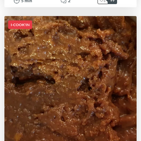
5
min
2
99
I-COOK'IN