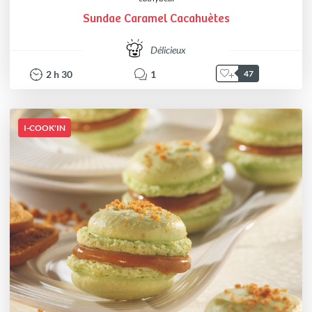
Sundae Caramel Cacahuètes
Délicieux
2
h
30
1
47
I-COOK'IN