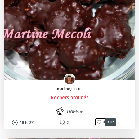
martine_mecoli
Rochers pralinés
Délicieux
48
h
27
2
137