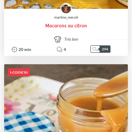
martine_mecoli
Macarons au citron
Très bon
20
min
4
294
I-COOK'IN