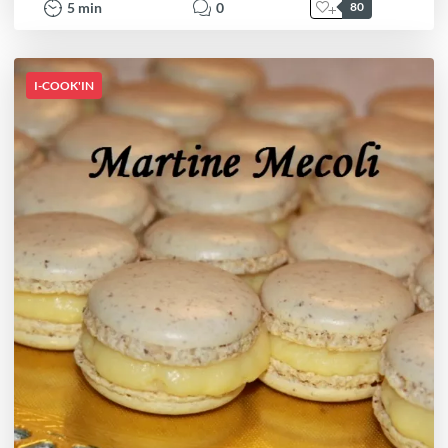
5
min
0
80
I-COOK'IN