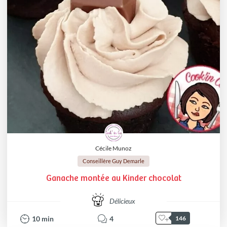
Cécile Munoz
Conseillère Guy Demarle
Ganache montée au Kinder chocolat
Délicieux
10
min
4
146