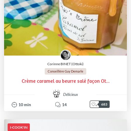
Corinne BINET (Ottoki)
Conseillère Guy Demarle
Crème caramel au beurre salé façon Ot...
Délicieux
10
min
14
683
I-COOK'IN