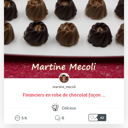
martine_mecoli
Financiers en robe de chocolat façon ...
Délicieux
5
h
0
42