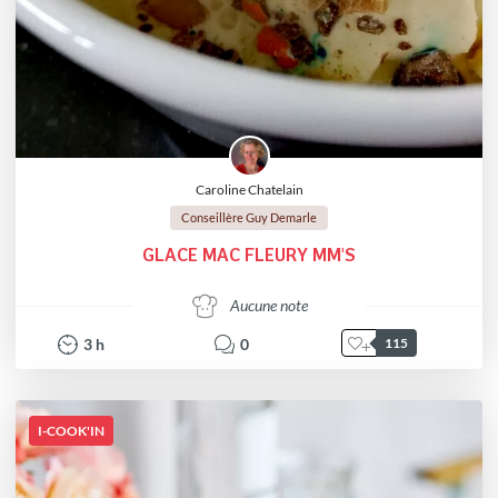
Caroline Chatelain
Conseillère Guy Demarle
GLACE MAC FLEURY MM'S
Aucune note
3
h
0
115
I-COOK'IN