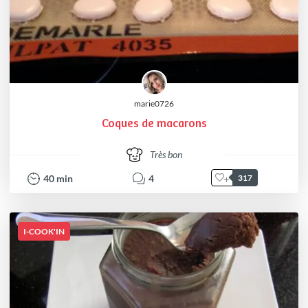
marie0726
Coques de macarons
Très bon
40
min
4
317
I-COOK'IN