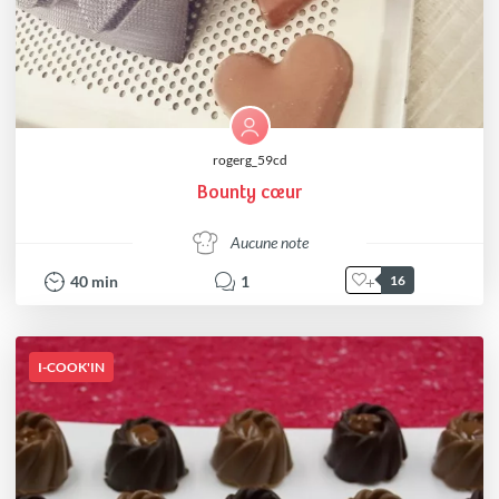
rogerg_59cd
Bounty cœur
Aucune note
40
min
1
16
I-COOK'IN