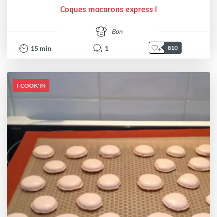
Coques macarons express !
Bon
15
min
1
810
I-COOK'IN