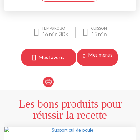
TEMPS ROBOT
CUISSON
16
min
30
s
15
min
Mes menus
Mes favoris
Les bons produits pour
réussir la recette