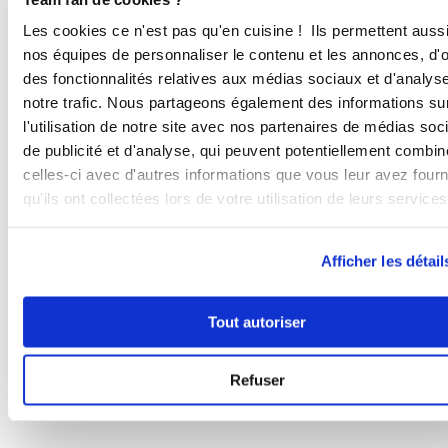
s'échapper va faire fondre le chocolat
et chauffer la crème pour obtenir une
Les cookies ce n'est pas qu'en cuisine ! Ils permettent auss
belle ganache. Vider la ganache dans
nos équipes de personnaliser le contenu et les annonces, d'of
l'entonnoir automatique. Démouler
des fonctionnalités relatives aux médias sociaux et d'analys
les dômes savarins et déposer dans
notre trafic. Nous partageons également des informations su
les creux des dômes, une petite
l'utilisation de notre site avec nos partenaires de médias soc
quantité de chocolat fondu. Au choix,
de publicité et d'analyse, qui peuvent potentiellement combin
à servir avec ou sans gourmandises
celles-ci avec d'autres informations que vous leur avez four
au centre (Billes croustillantes,
qu'ils ont collectées lors de votre utilisation de leurs services
bonbons, œufs de Pâques...)
120 °C
15
min
Afficher les détail
3
Tout autoriser
Bon appétit !
Refuser