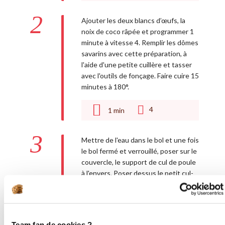
2
Ajouter les deux blancs d’œufs, la
noix de coco râpée et programmer 1
minute à vitesse 4. Remplir les dômes
savarins avec cette préparation, à
l'aide d'une petite cuillère et tasser
avec l'outils de fonçage. Faire cuire 15
minutes à 180°.
4
1
min
3
Mettre de l'eau dans le bol et une fois
le bol fermé et verrouillé, poser sur le
couvercle, le support de cul de poule
à l'envers. Poser dessus le petit cul-
de-poule. Mettre le chocolat coupé
en carré et la crème liquide.
Programmer 12 minutes à 120°
vitesse 3. La vapeur d'eau qui va
Team fan de cookies ?