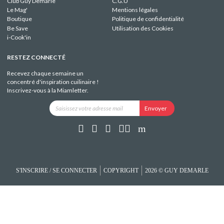
Club Guy Demarle
C.G.U
Le Mag'
Mentions légales
Boutique
Politique de confidentialité
Be Save
Utilisation des Cookies
i-Cook'in
RESTEZ CONNECTÉ
Recevez chaque semaine un
concentré d'inspiration cuilinaire !
Inscrivez-vous à la Miamletter.
S'INSCRIRE / SE CONNECTER
COPYRIGHT
2026 © GUY DEMARLE