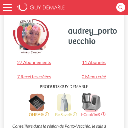
Accueil
audrey_portovecchio
audrey_porto
vecchio
27 Abonnements
11 Abonnés
7 Recettes créées
0 Menu créé
PRODUITS GUY DEMARLE
OHRA®
Be Save®
i-Cook’in®
Conseillère dans la région de Porto-Vecchio, je suis à 