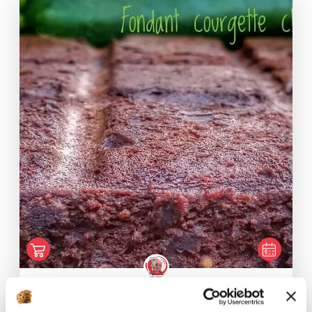
audrey_portovecchio
Fondant au chocolat - courgette