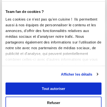
Délicieux
Team fan de cookies ?
10
min
2
32
Les cookies ce n'est pas qu'en cuisine ! Ils permettent
aussi à nos équipes de personnaliser le contenu et les
annonces, d'offrir des fonctionnalités relatives aux
médias sociaux et d'analyser notre trafic. Nous
I-COOK'IN
partageons également des informations sur l'utilisation de
notre site avec nos partenaires de médias sociaux, de
publicité et d'analyse, qui peuvent potentiellement
combiner celles-ci avec d'autres informations que vous
leur avez fournies ou qu'ils ont collectées lors de votre
utilisation de leurs services.
Afficher les détails
Tout autoriser
Refuser