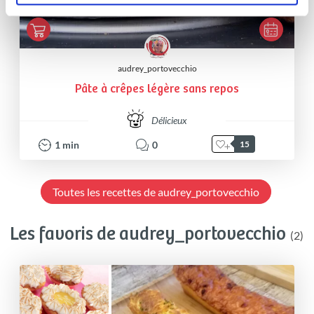
audrey_portovecchio
Pâte à crêpes légère sans repos
Délicieux
1
min
0
15
Toutes les recettes de audrey_portovecchio
Les favoris de audrey_portovecchio
(2)