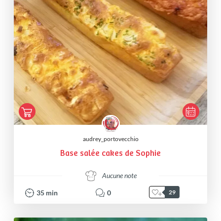
audrey_portovecchio
Base salée cakes de Sophie
Aucune note
35
min
0
29