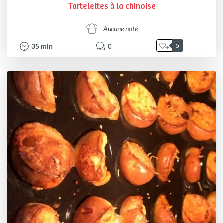
Tartelettes à la chinoise
Aucune note
35
min
0
5