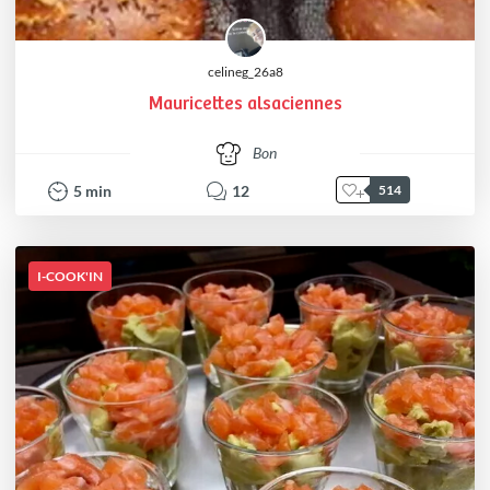
celineg_26a8
Mauricettes alsaciennes
Bon
5
min
12
514
I-COOK'IN