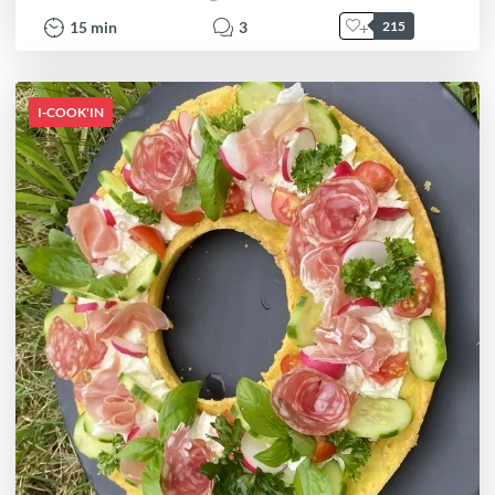
15
min
3
215
I-COOK'IN