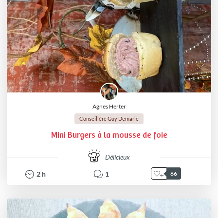
Agnes Herter
Conseillère Guy Demarle
Mini Burgers à la mousse de foie
Délicieux
2
h
1
66