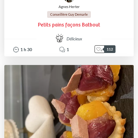
Agnes Herter
Conseillère Guy Demarle
Petits pains façons Batbout
Délicieux
1
h
30
1
112