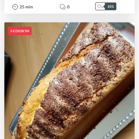
25
min
0
101
I-COOK'IN