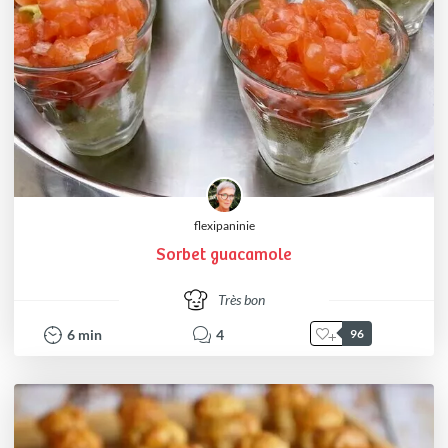
flexipaninie
Sorbet guacamole
Très bon
6
min
4
96