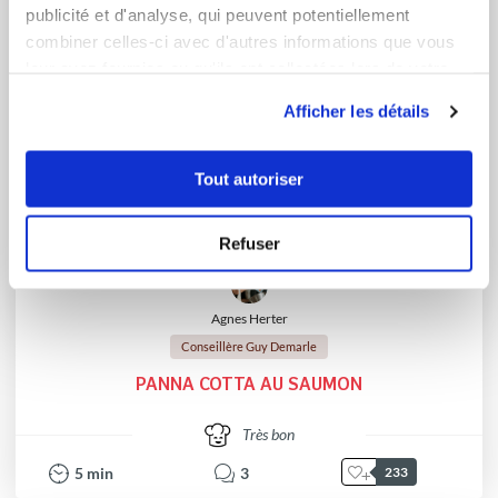
publicité et d'analyse, qui peuvent potentiellement
combiner celles-ci avec d'autres informations que vous
leur avez fournies ou qu'ils ont collectées lors de votre
utilisation de leurs services.
Afficher les détails
Tout autoriser
Refuser
Agnes Herter
Conseillère Guy Demarle
PANNA COTTA AU SAUMON
Très bon
5
min
3
233