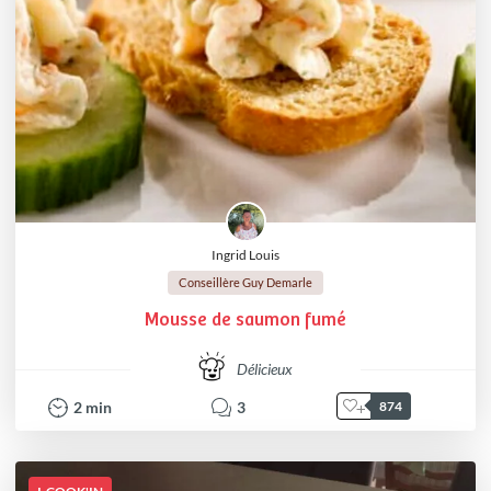
Ingrid Louis
Conseillère Guy Demarle
Mousse de saumon fumé
Délicieux
2
min
3
874