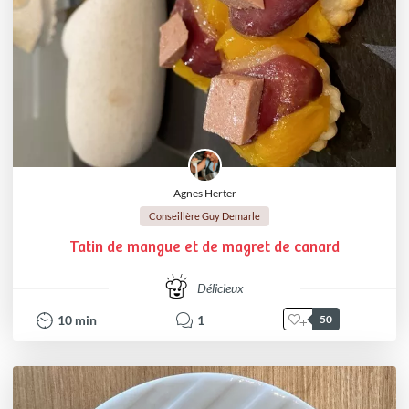
Agnes Herter
Conseillère Guy Demarle
Tatin de mangue et de magret de canard
Délicieux
10
min
1
50