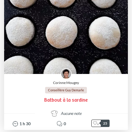
Corinne Mougey
Conseillère Guy Demarle
Batbout à la sardine
Aucune note
1
h
30
0
25