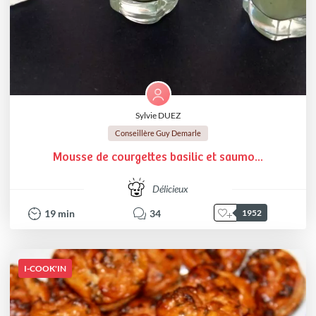
Sylvie DUEZ
Conseillère Guy Demarle
Mousse de courgettes basilic et saumo...
Délicieux
19
min
34
1952
I-COOK'IN