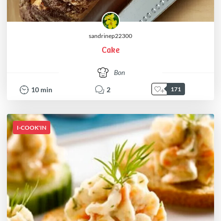
sandrinep22300
Cake
Bon
10
min
2
171
I-COOK'IN