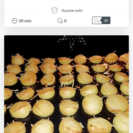
Aucune note
20
min
0
32