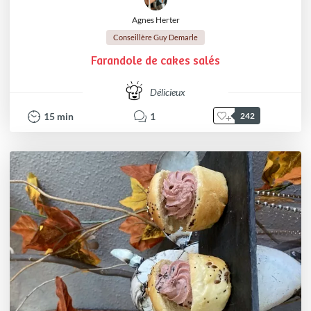
Agnes Herter
Conseillère Guy Demarle
Farandole de cakes salés
Délicieux
15
min
1
242