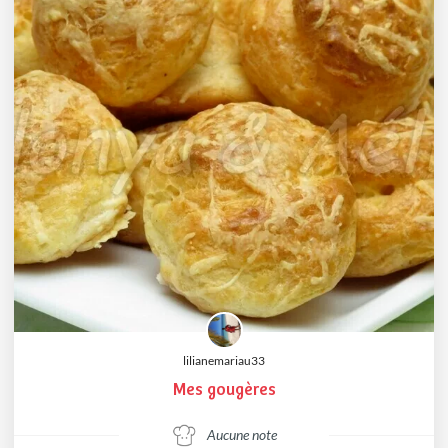
lilianemariau33
Mes gougères
Aucune note