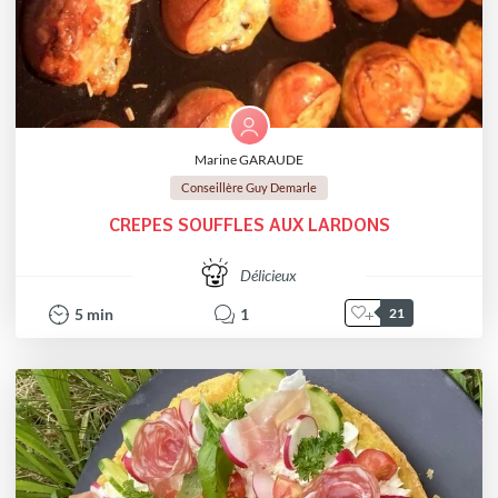
Marine GARAUDE
Conseillère Guy Demarle
CREPES SOUFFLES AUX LARDONS
Délicieux
5
min
1
21