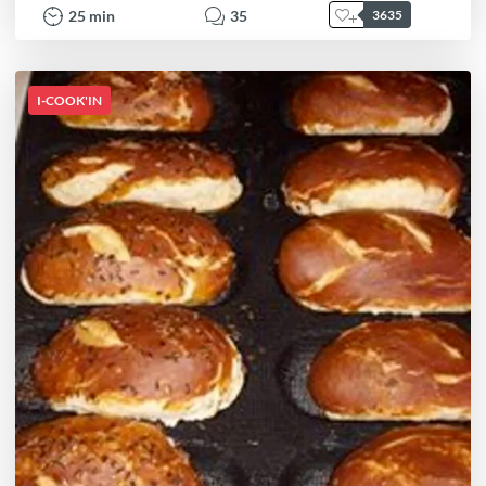
25
min
35
3635
I-COOK'IN