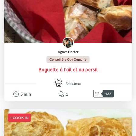
Agnes Herter
Conseillère Guy Demarle
Baguette à l'ail et au persil
Délicieux
5
min
1
133
I-COOK'IN