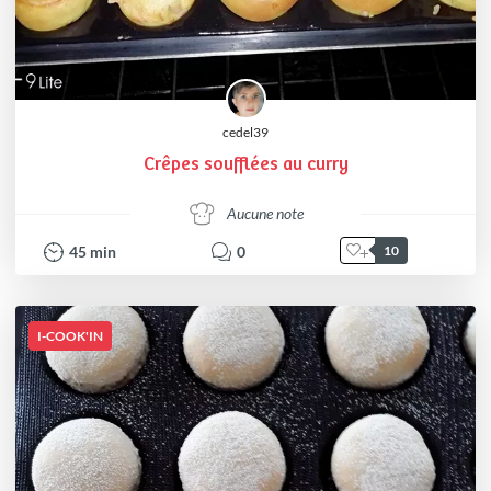
cedel39
Crêpes soufflées au curry
Aucune note
45
min
0
10
I-COOK'IN