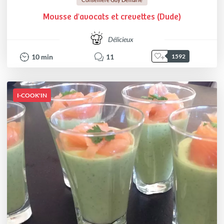
Mousse d'avocats et crevettes (Dude)
Délicieux
10
min
11
1592
I-COOK'IN