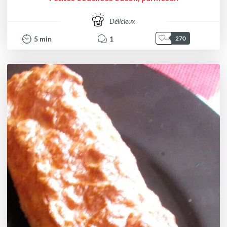
Délicieux
5
min
1
270