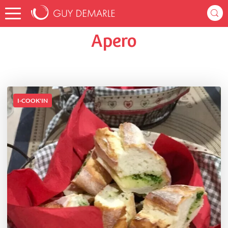
Accueil
mic
Listes de favoris
Apero
Apero
I-COOK'IN