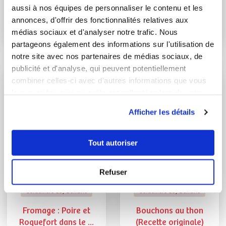
MARIETTA GREFFARD
Mary DUBOIS
aussi à nos équipes de personnaliser le contenu et les
Conseillère Guy Demarle
Conseillère Guy Demarle
annonces, d'offrir des fonctionnalités relatives aux
médias sociaux et d'analyser notre trafic. Nous
Barquettes savarin
Bouchons au thon
partageons également des informations sur l'utilisation de
au thon
notre site avec nos partenaires de médias sociaux, de
publicité et d'analyse, qui peuvent potentiellement
combiner celles-ci avec d'autres informations que vous
leur avez fournies ou qu'ils ont collectées lors de votre
utilisation de leurs services.
Afficher les détails
Tout autoriser
Refuser
Emmanuelle Barrois
Magali Massa
Conseillère Guy Demarle
Conseillère Guy Demarle
Fromage : Poire et
Bouchons au thon
Roquefort dans le ...
(Recette originale)