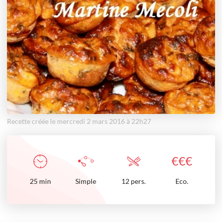
Recette créée le mercredi 2 mars 2016 à 22h27
€
€
€
25
min
Simple
12 pers.
Eco.