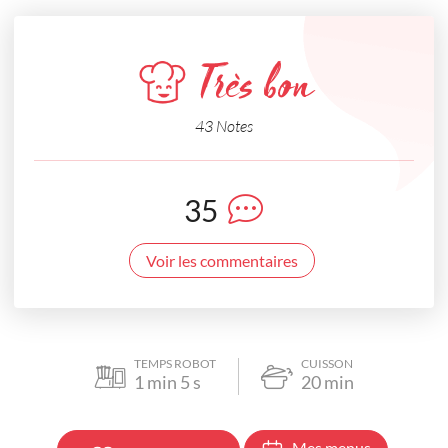
Très bon
43 Notes
35
Voir les commentaires
TEMPS ROBOT
CUISSON
1
min
5
s
20
min
Mes menus