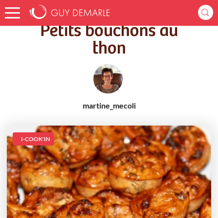
Accueil
Recettes
Petits bouchons au thon
Petits bouchons au
thon
martine_mecoli
I-COOK'IN