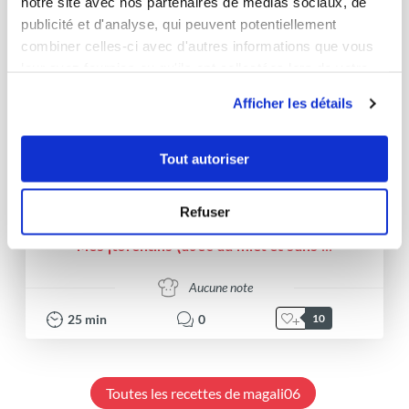
notre site avec nos partenaires de médias sociaux, de
publicité et d'analyse, qui peuvent potentiellement
combiner celles-ci avec d'autres informations que vous
leur avez fournies ou qu'ils ont collectées lors de votre
utilisation de leurs services.
Afficher les détails
Tout autoriser
Magali Massa
Refuser
Conseillère Guy Demarle
Mes florentins (avec du miel et sans ...
Aucune note
25
min
0
10
Toutes les recettes de magali06