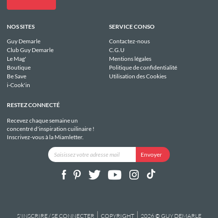
NOS SITES
SERVICE CONSO
Guy Demarle
Contactez-nous
Club Guy Demarle
C.G.U
Le Mag'
Mentions légales
Boutique
Politique de confidentialité
Be Save
Utilisation des Cookies
i-Cook'in
RESTEZ CONNECTÉ
Recevez chaque semaine un
concentré d'inspiration cuilinaire !
Inscrivez-vous à la Miamletter.
S'INSCRIRE / SE CONNECTER
COPYRIGHT
2026 © GUY DEMARLE