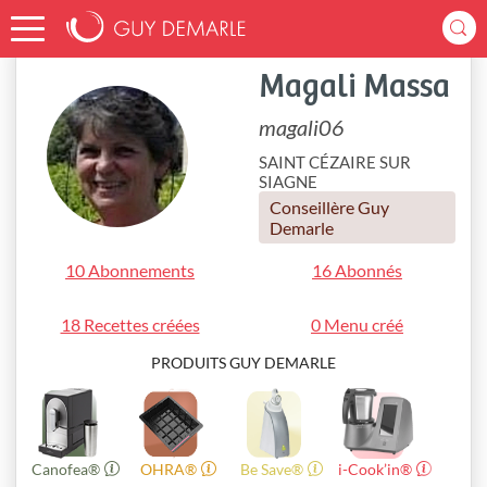
Accueil
magali06
Magali Massa
magali06
SAINT CÉZAIRE SUR
SIAGNE
Conseillère Guy
Demarle
10 Abonnements
16 Abonnés
18 Recettes créées
0 Menu créé
PRODUITS GUY DEMARLE
Canofea®
OHRA®
Be Save®
i-Cook’in®