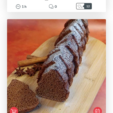
1
h
0
12