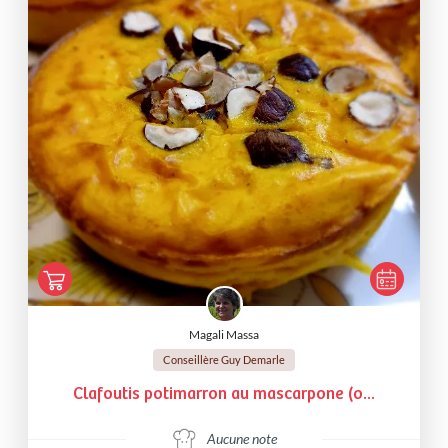
Magali Massa
Conseillère Guy Demarle
Clafoutis potimarron au mascarpone (o...
Aucune note