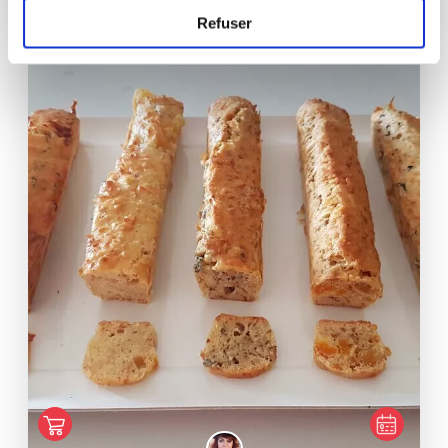
30
min
0
8
Refuser