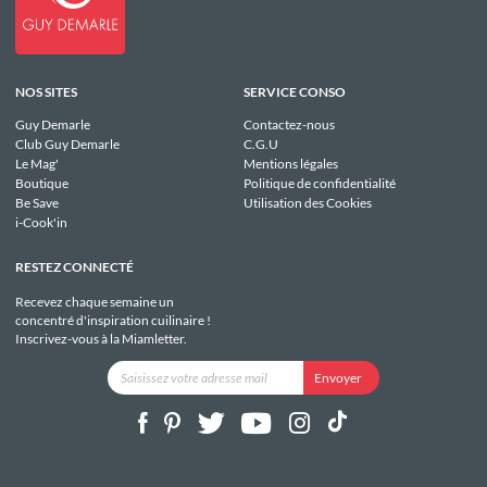
NOS SITES
SERVICE CONSO
Guy Demarle
Contactez-nous
Club Guy Demarle
C.G.U
Le Mag'
Mentions légales
Boutique
Politique de confidentialité
Be Save
Utilisation des Cookies
i-Cook'in
RESTEZ CONNECTÉ
Recevez chaque semaine un
concentré d'inspiration cuilinaire !
Inscrivez-vous à la Miamletter.