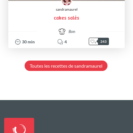
sandramaurel
cakes salés
Bon
30
min
4
243
Toutes les recettes de sandramaurel