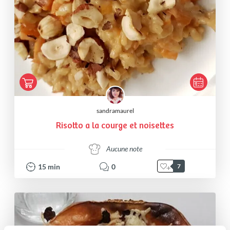
sandramaurel
Risotto a la courge et noisettes
Aucune note
15
min
0
7