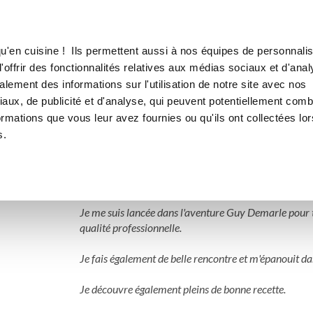
Canofea
Borealia
LE MAG
LA BOUTIQUE
RECETTES
u'en cuisine ! Ils permettent aussi à nos équipes de personnalis
offrir des fonctionnalités relatives aux médias sociaux et d'anal
lement des informations sur l'utilisation de notre site avec nos
aux, de publicité et d'analyse, qui peuvent potentiellement comb
indomel
ormations que vous leur avez fournies ou qu'ils ont collectées lor
s.
5 Abonnements
7 Abonnés
53 Recettes 
Passionnée de pâtisserie et de cuisine.

Je me suis lancée dans l'aventure Guy Demarle pour t
qualité professionnelle.

Je fais également de belle rencontre et m'épanouit dans
Je découvre également pleins de bonne recette.