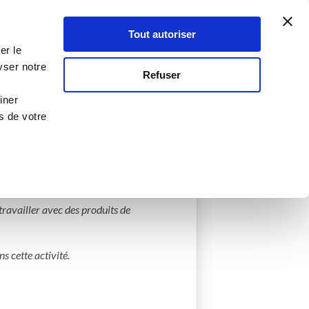
Atelier Culinaire
Le métier
Guy Demarle
Tout autoriser
Se connecter
S'inscrire
er le
yser notre
Refuser
iner
s de votre
créées
0 Menu créé
ravailler avec des produits de 
 cette activité.
