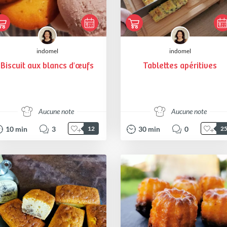
indomel
indomel
Biscuit aux blancs d'œufs
Tablettes apéritives
Aucune note
Aucune note
10
min
3
30
min
0
12
2