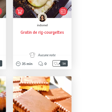
indomel
Gratin de riz-courgettes
Aucune note
35
min
0
5
16