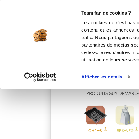
Le Club
i-Cook'in
Be Save
Boutique
Accueil
indomel
Team fan de cookies ?
Les cookies ce n'est pas q
contenu et les annonces, d'
trafic. Nous partageons éga
partenaires de médias soci
celles-ci avec d'autres inf
utilisation de leurs service
Afficher les détails
PRODUITS GUY DEMARLE
OHRA®
BE SAVE®