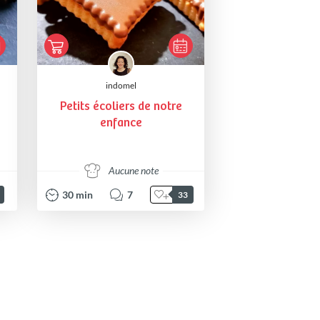
indomel
Petits écoliers de notre
enfance
Aucune note
30
min
7
33