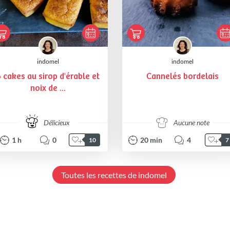
indomel
indomel
 cakes au sirop d'érable et
Cannelés bordelais
noix de ...
Délicieux
Aucune note
1
h
0
20
min
4
10
7
Toutes les recettes de indomel