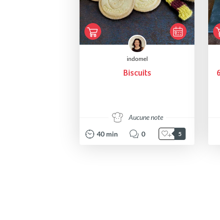
indomel
Biscuits
6
Aucune note
40
min
0
5