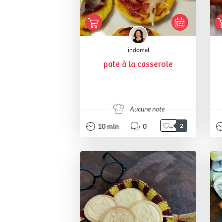
indomel
pate à la casserole
Aucune note
10
min
0
2