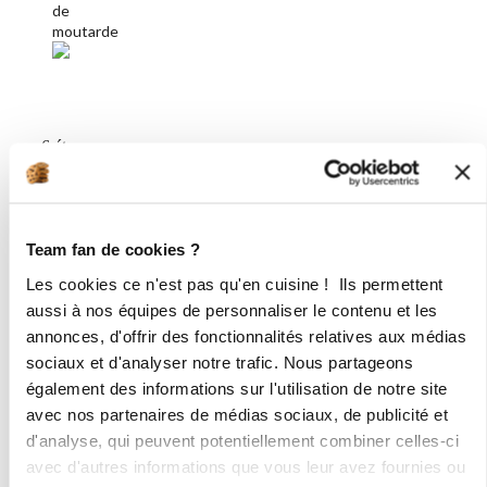
6 étapes
1
Préchauffez votre four à 180°C.
Team fan de cookies ?
2
Les cookies ce n'est pas qu'en cuisine ! Ils permettent
Dans un récipient verser tous les
aussi à nos équipes de personnaliser le contenu et les
ingrédients sauf les tomates cerise
annonces, d'offrir des fonctionnalités relatives aux médias
et bien mélanger.
sociaux et d'analyser notre trafic. Nous partageons
3
également des informations sur l'utilisation de notre site
Remplir 2/3 des empreintes a l'aide
avec nos partenaires de médias sociaux, de publicité et
de votre " pichet verseur "de votre
d'analyse, qui peuvent potentiellement combiner celles-ci
"moule feuille ".
avec d'autres informations que vous leur avez fournies ou