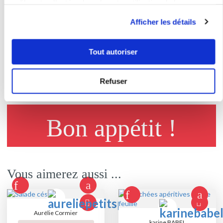
4
qu'ils ont collectées lors de votre utilisation de leurs
Coupez les tomates cerise en 2 et
services.
disposer sur la preparation à la
Afficher les détails
moutarde.
5
Tout autoriser
Mettre à cuire 20min suivant four.
6
A manger tiède ou froid.
Refuser
Bon appétit !
Vous aimerez aussi ...
Aurélie Cormier
karine BABEL