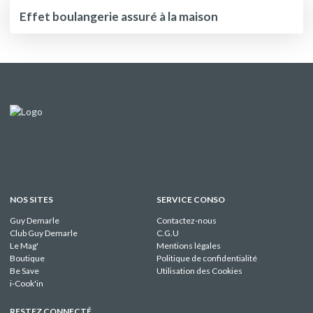
Effet boulangerie assuré à la maison
NOS SITES
SERVICE CONSO
Guy Demarle
Contactez-nous
Club Guy Demarle
C.G.U
Le Mag'
Mentions légales
Boutique
Politique de confidentialité
Be Save
Utilisation des Cookies
i-Cook'in
RESTEZ CONNECTÉ