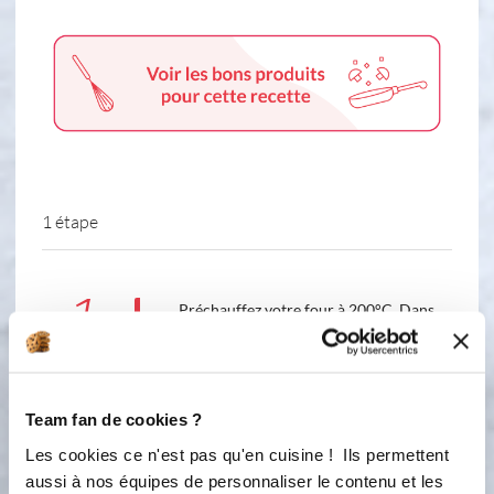
1 étape
1
Préchauffez votre four à 200°C. Dans
un cul de poule, versez les ingrédients
(œufs, huile, crème, moutarde, farine,
gruyère) Mélangez bien le tout. Versez
cet appareil dans les empreintes aux
Team fan de cookies ?
3/4 a l'aide du pichet verseur. Coupez
Les cookies ce n'est pas qu'en cuisine ! Ils permettent
chacune de vos tomates cerise en 2 et
disposez-les sur la préparation à la
aussi à nos équipes de personnaliser le contenu et les