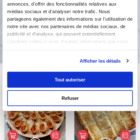
moutarde. Enfournez pour 15
annonces, d'offrir des fonctionnalités relatives aux
minutes a 200°C A déguster tiède ou
médias sociaux et d'analyser notre trafic. Nous
froid!
partageons également des informations sur l'utilisation de
notre site avec nos partenaires de médias sociaux, de
publicité et d'analyse, qui peuvent potentiellement
Bon appétit !
combiner celles-ci avec d'autres informations que vous
leur avez fournies ou qu'ils ont collectées lors de votre
utilisation de leurs services.
Afficher les détails
Vous aimerez aussi ...
Tout autoriser
Refuser