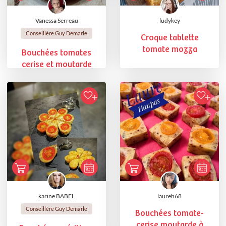
Vanessa Serreau
ludykey
Conseillère Guy Demarle
Croque tablette
tomate mozza
Bouchées tomates
cerise et moutarde
karine BABEL
laureh68
Conseillère Guy Demarle
Bouchées tomate-
cerise moutarde à