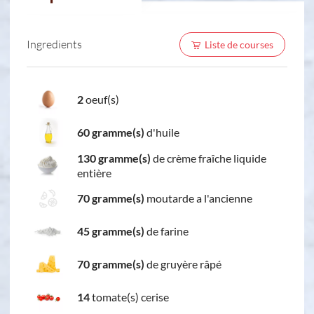
Ingredients
Liste de courses
2
oeuf(s)
60 gramme(s)
d'huile
130 gramme(s)
de crème fraîche liquide
entière
70 gramme(s)
moutarde a l'ancienne
45 gramme(s)
de farine
70 gramme(s)
de gruyère râpé
14
tomate(s) cerise