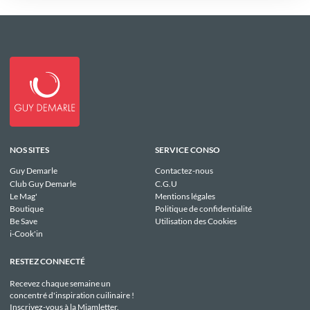
NOS SITES
SERVICE CONSO
Guy Demarle
Contactez-nous
Club Guy Demarle
C.G.U
Le Mag'
Mentions légales
Boutique
Politique de confidentialité
Be Save
Utilisation des Cookies
i-Cook'in
RESTEZ CONNECTÉ
Recevez chaque semaine un
concentré d'inspiration cuilinaire !
Inscrivez-vous à la Miamletter.