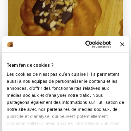
Team fan de cookies ?
Corinne Mougey
Les cookies ce n'est pas qu'en cuisine ! Ils permettent
Conseillère Guy Demarle
aussi à nos équipes de personnaliser le contenu et les
Twists au potimarron chocolat
annonces, d'offrir des fonctionnalités relatives aux
médias sociaux et d'analyser notre trafic. Nous
Aucune note
partageons également des informations sur l'utilisation de
notre site avec nos partenaires de médias sociaux, de
35
min
0
1
publicité et d'analyse, qui peuvent potentiellement
combiner celles-ci avec d'autres informations que vous
leur avez fournies ou qu'ils ont collectées lors de votre