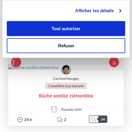
utilisation de leurs services.
Corinne Mougey
Afficher les détails
Conseillère Guy Demarle
Petits fours pesto crevettes
Tout autoriser
Aucune note
Refuser
20
h
0
10
Corinne Mougey
Conseillère Guy Demarle
Bûche vanille clémentine
Aucune note
24
h
2
34