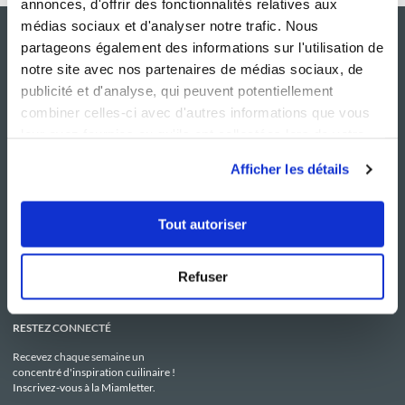
annonces, d'offrir des fonctionnalités relatives aux
médias sociaux et d'analyser notre trafic. Nous
partageons également des informations sur l'utilisation de
notre site avec nos partenaires de médias sociaux, de
publicité et d'analyse, qui peuvent potentiellement
combiner celles-ci avec d'autres informations que vous
leur avez fournies ou qu'ils ont collectées lors de votre
utilisation de leurs services.
Afficher les détails
NOS SITES
SERVICE CONSO
Guy Demarle
Contactez-nous
Tout autoriser
Club Guy Demarle
C.G.U
Le Mag'
Mentions légales
Boutique
Politique de confidentialité
Be Save
Utilisation des Cookies
Refuser
i-Cook'in
RESTEZ CONNECTÉ
Recevez chaque semaine un
concentré d'inspiration cuilinaire !
Inscrivez-vous à la Miamletter.