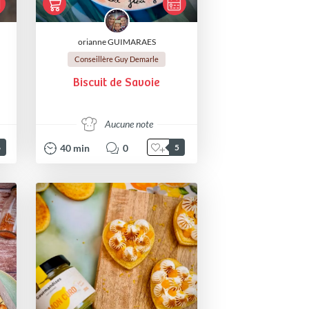
orianne GUIMARAES
Conseillère Guy Demarle
Biscuit de Savoie
Aucune note
40
min
0
6
5