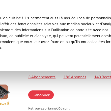
Canofea
Borealia
LE MAG
LA BOUTIQUE
RECETTES
u'en cuisine ! Ils permettent aussi à nos équipes de personnalis
offrir des fonctionnalités relatives aux médias sociaux et d'anal
lement des informations sur l'utilisation de notre site avec nos
aux, de publicité et d'analyse, qui peuvent potentiellement comb
orianne GUIMARAES
ormations que vous leur avez fournies ou qu'ils ont collectées lor
s.
orianne068
ILLZACH
Conseillère Guy Demarle
3 Abonnements
186 Abonnés
140 Recet
S'abonner
RA®
Retrouvez orianne068 sur :