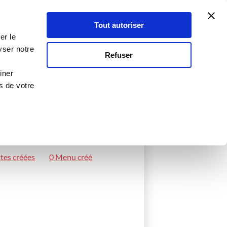
Atelier Culinaire
Le métier
Guy Demarle
Tout autoriser
Se connecter
S'inscrire
er le
yser notre
Refuser
iner
s de votre
tes créées
0 Menu créé