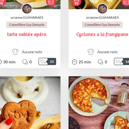
orianne GUIMARAES
orianne GUIMARAES
Conseillère Guy Demarle
Conseillère Guy Demarle
tarte sablée apéro
Cyclones a la frangipane
Aucune note
Aucune note
30
min
0
25
min
0
10
1