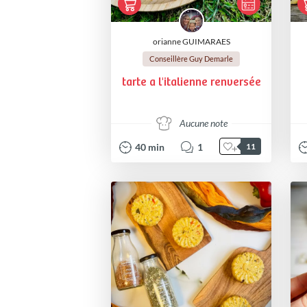
orianne GUIMARAES
Conseillère Guy Demarle
tarte a l'italienne renversée
Aucune note
40
min
1
11