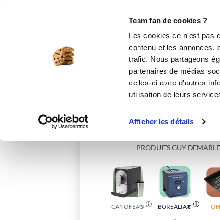
Le Club
i-Cook'in
Be Save
Boutique
Accueil
orianne068
Team fan de cookies ?
Les cookies ce n'est pas q
contenu et les annonces, d'
trafic. Nous partageons éga
partenaires de médias soci
celles-ci avec d'autres inf
utilisation de leurs service
Afficher les détails
PRODUITS GUY DEMARLE
CANOFEA®
BOREALIA®
OH