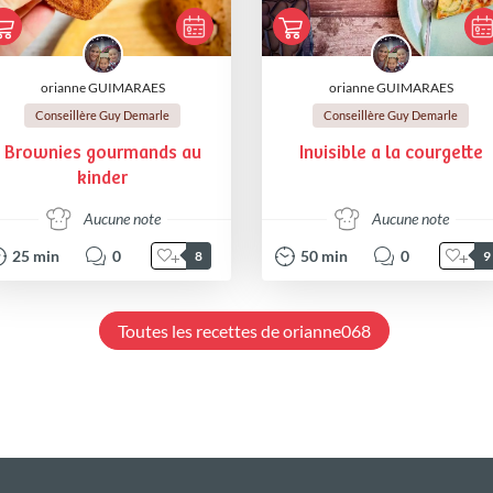
orianne GUIMARAES
orianne GUIMARAES
Conseillère Guy Demarle
Conseillère Guy Demarle
Brownies gourmands au
Invisible a la courgette
kinder
Aucune note
Aucune note
25
min
0
50
min
0
8
9
Toutes les recettes de orianne068