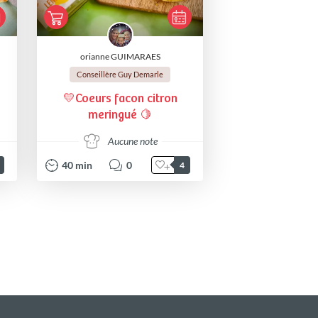
orianne GUIMARAES
Conseillère Guy Demarle
💛Coeurs facon citron
meringué 🍋
Aucune note
40
min
0
4