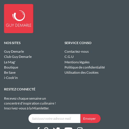
NOS SITES
SERVICE CONSO
Guy Demarle
Contactez-nous
Club Guy Demarle
C.G.U
Le Mag'
Mentions légales
Boutique
Politique de confidentialité
Be Save
Utilisation des Cookies
i-Cook'in
RESTEZ CONNECTÉ
Recevez chaque semaine un
concentré d'inspiration cuilinaire !
Inscrivez-vous à la Miamletter.