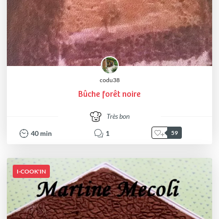
codu38
Bûche forêt noire
Très bon
40
min
1
59
I-COOK'IN