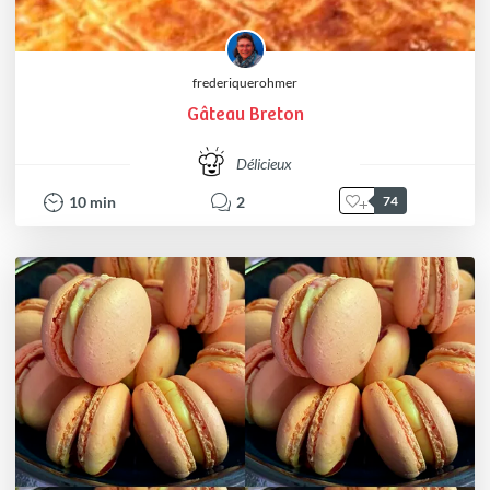
frederiquerohmer
Gâteau Breton
Délicieux
10
min
2
74