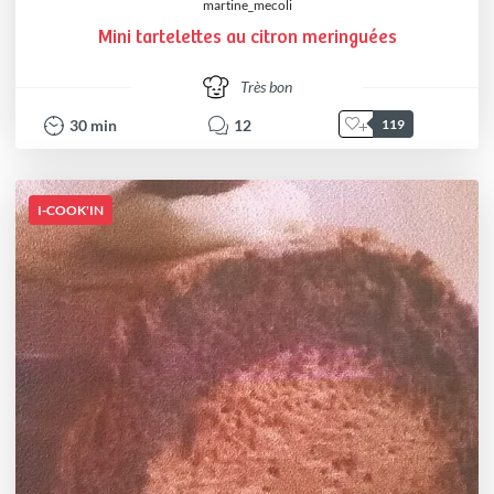
martine_mecoli
Mini tartelettes au citron meringuées
Très bon
30
min
12
119
I-COOK'IN