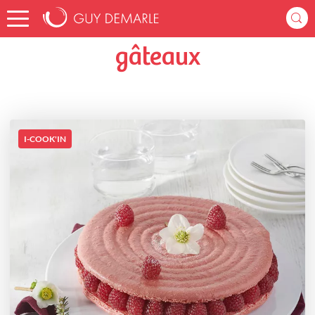
Accueil
jocelynep73
Listes de favoris
gâteaux
gâteaux
I-COOK'IN