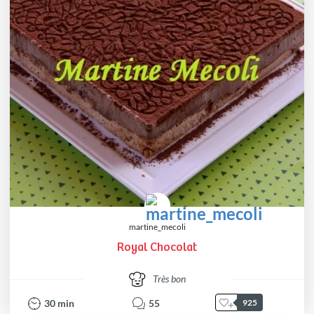
martine_mecoli
Royal Chocolat
Très bon
30
min
55
925