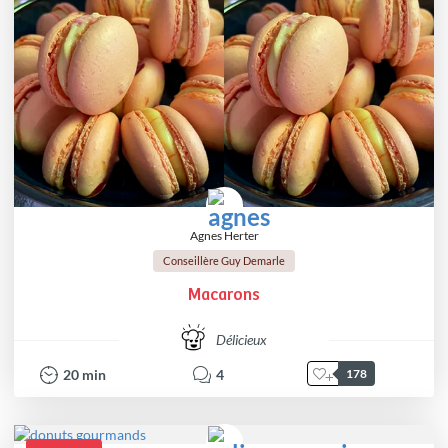
Agnes Herter
Conseillère Guy Demarle
Macarons
Délicieux
20
min
4
178