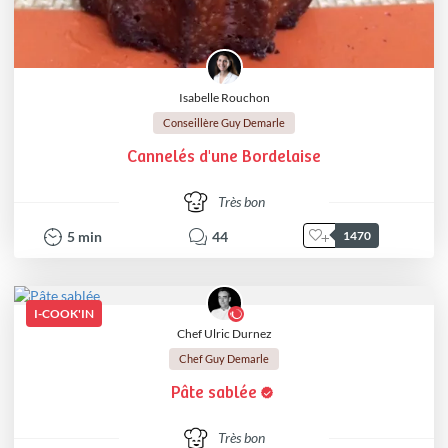
Isabelle Rouchon
Conseillère Guy Demarle
Cannelés d'une Bordelaise
Très bon
5
min
44
1470
I-COOK'IN
Chef Ulric Durnez
Chef Guy Demarle
Pâte sablée
Très bon