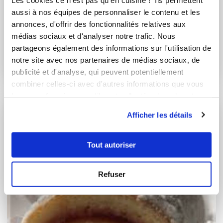
aussi à nos équipes de personnaliser le contenu et les
valeried_8e52
annonces, d'offrir des fonctionnalités relatives aux
Moelleux au chocolat
médias sociaux et d'analyser notre trafic. Nous
partageons également des informations sur l'utilisation de
Bon
notre site avec nos partenaires de médias sociaux, de
publicité et d'analyse, qui peuvent potentiellement
10
min
5
770
combiner celles-ci avec d'autres informations que vous
leur avez fournies ou qu'ils ont collectées lors de votre
utilisation de leurs services.
I-COOK'IN
Afficher les détails
Tout autoriser
Refuser