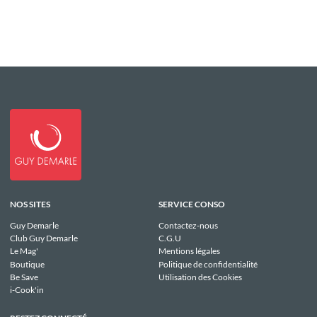
NOS SITES
SERVICE CONSO
Guy Demarle
Contactez-nous
Club Guy Demarle
C.G.U
Le Mag'
Mentions légales
Boutique
Politique de confidentialité
Be Save
Utilisation des Cookies
i-Cook'in