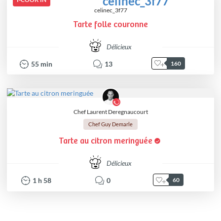
celinec_3f77
Tarte folle couronne
Délicieux
55
min
13
160
Chef Laurent Deregnaucourt
Chef Guy Demarle
Tarte au citron meringuée
Délicieux
1
h
58
0
60