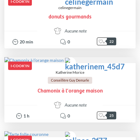
I-COOK'IN
celinegermain
donuts gourmands
Aucune note
20
min
0
22
I-COOK'IN
Katherine Morice
Conseillère Guy Demarle
Chamonix à l’orange maison
Aucune note
1
h
0
25
I-COOK'IN