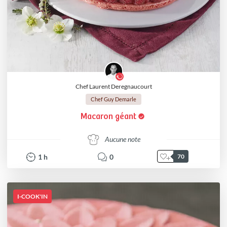
Chef Laurent Deregnaucourt
Chef Guy Demarle
Macaron géant
Aucune note
1
h
0
70
I-COOK'IN