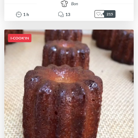
Bon
1
h
13
215
I-COOK'IN