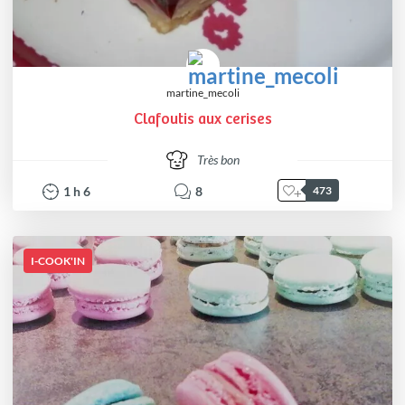
martine_mecoli
Clafoutis aux cerises
Très bon
1
h
6
8
473
I-COOK'IN