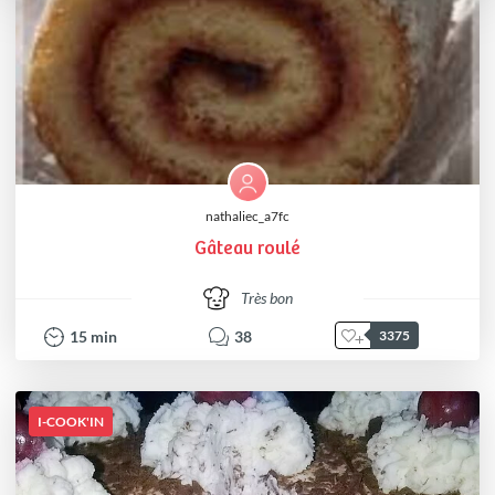
nathaliec_a7fc
Gâteau roulé
Très bon
15
min
38
3375
I-COOK'IN