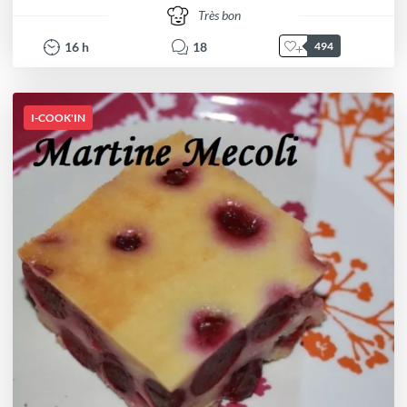
Très bon
16
h
18
494
I-COOK'IN