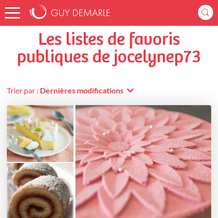
Accueil
jocelynep73
Listes de favoris
Les listes de favoris
publiques de jocelynep73
Trier par :
Dernières modifications