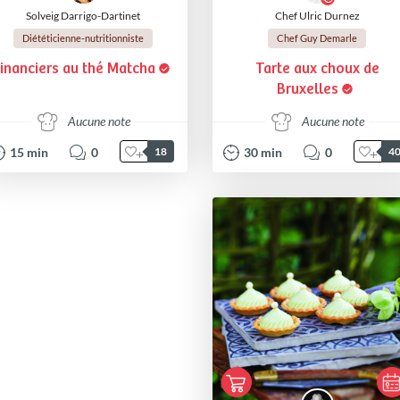
Solveig Darrigo-Dartinet
Chef Ulric Durnez
Diététicienne-nutritionniste
Chef Guy Demarle
inanciers au thé Matcha
Tarte aux choux de
Bruxelles
Aucune note
Aucune note
15
min
0
30
min
0
18
4