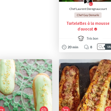
Chef Laurent Deregnaucourt
Chef Guy Demarle
Tartelettes à la mousse
d'avocat
Très bon
20
min
8
18