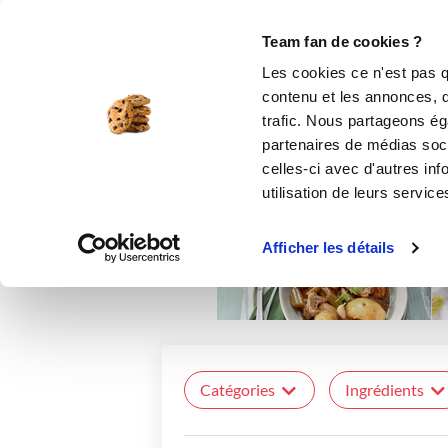
Le Club
i-Cook'in
Be Save
Boutique
Accueil
Recettes
Team fan de cookies ?
Les cookies ce n'est pas q
contenu et les annonces, d'
trafic. Nous partageons éga
partenaires de médias soci
celles-ci avec d'autres inf
utilisation de leurs service
Afficher les détails
Catégories
Ingrédients