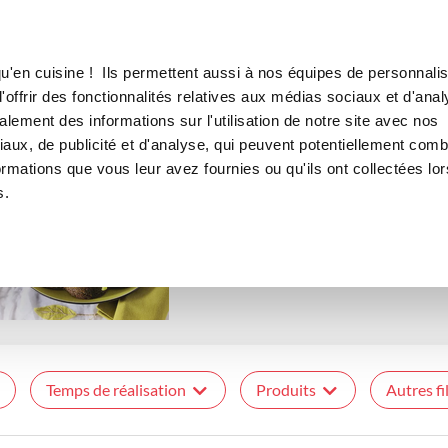
Canofea
Borealia
LE MAG
LA BOUTIQUE
RECETTES
THÉMATIQUE
u'en cuisine ! Ils permettent aussi à nos équipes de personnalis
Saint patrick
offrir des fonctionnalités relatives aux médias sociaux et d'anal
lement des informations sur l'utilisation de notre site avec nos
aux, de publicité et d'analyse, qui peuvent potentiellement comb
ormations que vous leur avez fournies ou qu'ils ont collectées lor
s.
Le 17 mars, la culture irlandaise 
la Saint Patrick en recettes !
Temps de réalisation
Produits
Autres fi