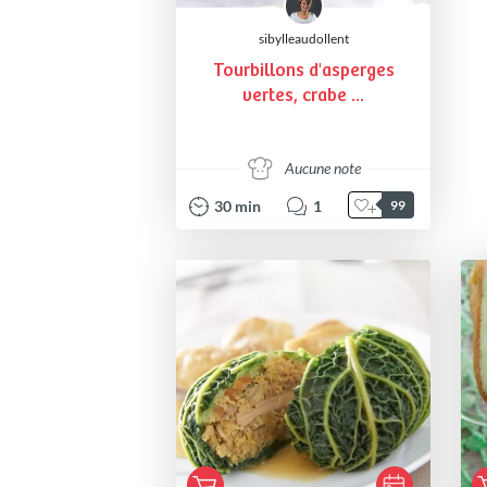
sibylleaudollent
Tourbillons d'asperges
vertes, crabe ...
Aucune note
30
min
1
99