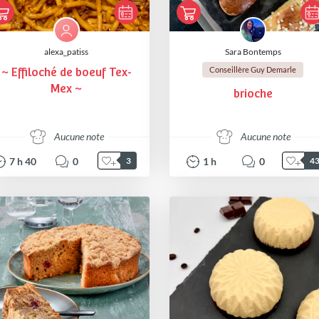
alexa_patiss
Sara Bontemps
Conseillère Guy Demarle
~ Effiloché de boeuf Tex-
Mex ~
brioche
Aucune note
Aucune note
7
h
40
0
1
h
0
3
4