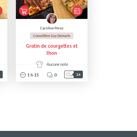
Caroline Perez
Conseillère Guy Demarle
Gratin de courgettes et
thon
Aucune note
1
h
15
0
1
14