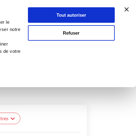
Atelier Culinaire
Le métier
Guy Demarle
Tout autoriser
Se connecter
S'inscrire
er le
yser notre
Refuser
iner
s de votre
traverse les frontières et nous fêtons tous
ltres