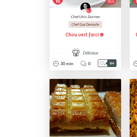
Chef Ulric Durnez
Chef Guy Demarle
Chou vert farci
Délicieux
30
min
0
84