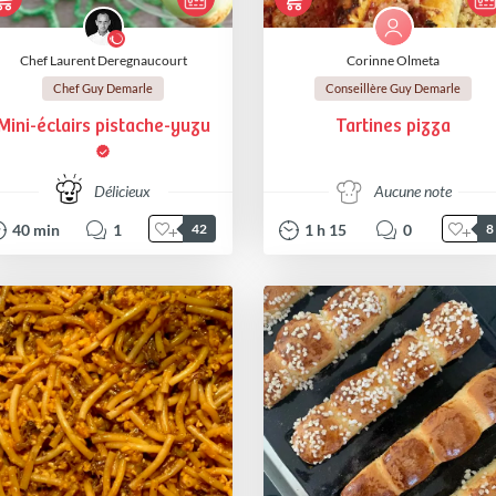
Chef Laurent Deregnaucourt
Corinne Olmeta
Chef Guy Demarle
Conseillère Guy Demarle
Mini-éclairs pistache-yuzu
Tartines pizza
Délicieux
Aucune note
40
min
1
1
h
15
0
42
8