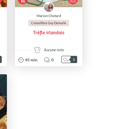
Marion Chotard
Conseillère Guy Demarle
Trèfle irlandais
Aucune note
45
min
0
1