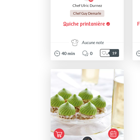
Chef Ulric Durnez
Chef Guy Demarle
Quiche printanière
F
Aucune note
40
min
0
19