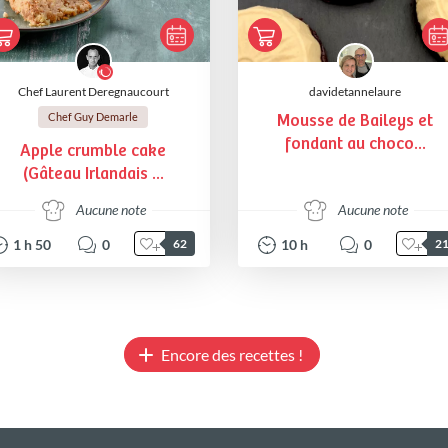
Chef Laurent Deregnaucourt
davidetannelaure
Chef Guy Demarle
Mousse de Baileys et
fondant au choco...
Apple crumble cake
(Gâteau Irlandais ...
Aucune note
Aucune note
1
h
50
0
10
h
0
62
2
Encore des recettes !