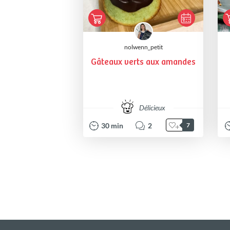
nolwenn_petit
Gâteaux verts aux amandes
Délicieux
30
min
2
7