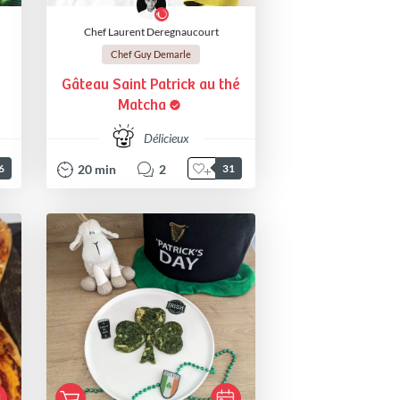
Chef Laurent Deregnaucourt
Chef Guy Demarle
Gâteau Saint Patrick au thé
Matcha
Délicieux
20
min
2
6
31