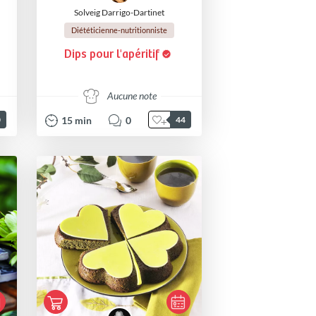
Solveig Darrigo-Dartinet
Diététicienne-nutritionniste
Dips pour l'apéritif
Aucune note
15
min
0
0
44