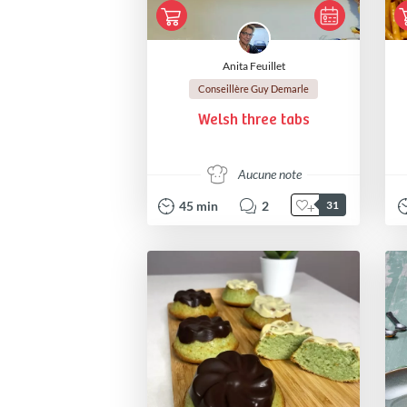
Anita Feuillet
Conseillère Guy Demarle
Welsh three tabs
Aucune note
45
min
2
31