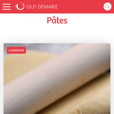
Accueil
rebeccam_4067
Listes de favoris
Pâtes
Pâtes
I-COOK'IN