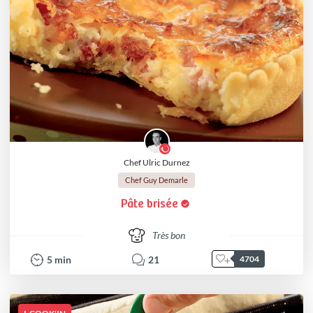
Chef Ulric Durnez
Chef Guy Demarle
Pâte brisée
Très bon
5
min
21
4704