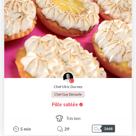
Chef Ulric Durnez
Chef Guy Demarle
Pâte sablée
Très bon
5
min
29
2668