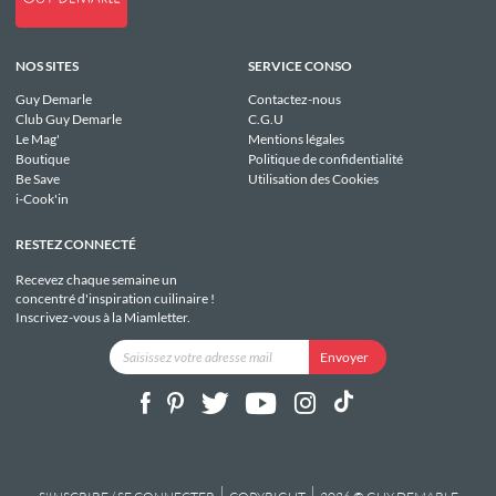
NOS SITES
SERVICE CONSO
Guy Demarle
Contactez-nous
Club Guy Demarle
C.G.U
Le Mag'
Mentions légales
Boutique
Politique de confidentialité
Be Save
Utilisation des Cookies
i-Cook'in
RESTEZ CONNECTÉ
Recevez chaque semaine un
concentré d'inspiration cuilinaire !
Inscrivez-vous à la Miamletter.