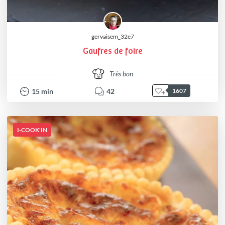
gervaisem_32e7
Gaufres de foire
Très bon
15
min
42
1607
I-COOK'IN