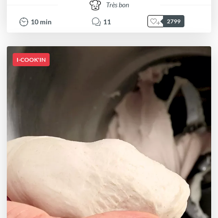
Très bon
10
min
11
2799
I-COOK'IN