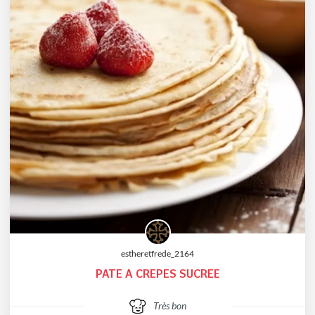
estheretfrede_2164
PATE A CREPES SUCREE
Très bon