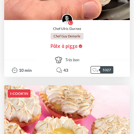
Chef Ulric Durnez
Chef Guy Demarle
Pâte à pizza
Très bon
10
min
43
5327
I-COOK'IN