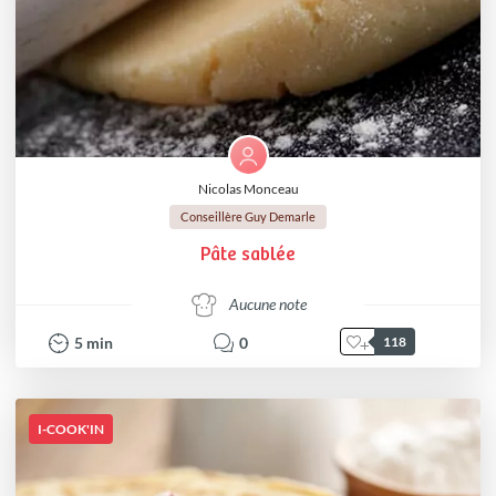
Nicolas Monceau
Conseillère Guy Demarle
Pâte sablée
Aucune note
5
min
0
118
I-COOK'IN