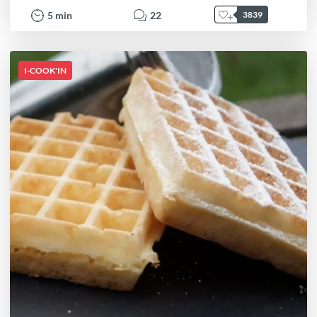
5
min
22
3839
I-COOK'IN