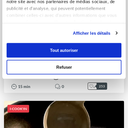
notre site avec nos partenaires de médias sociaux, de
publicité et d'analyse, qui peuvent potentiellement
combiner celles-ci avec d'autres informations que vous
leur avez fournies ou qu'ils ont collectées lors de votre
utilisation de leurs services.
Afficher les détails
Chef Ulric Durnez
Tout autoriser
Chef Guy Demarle
Pâte à lasagnes
Refuser
Très bon
15
min
0
253
I-COOK'IN