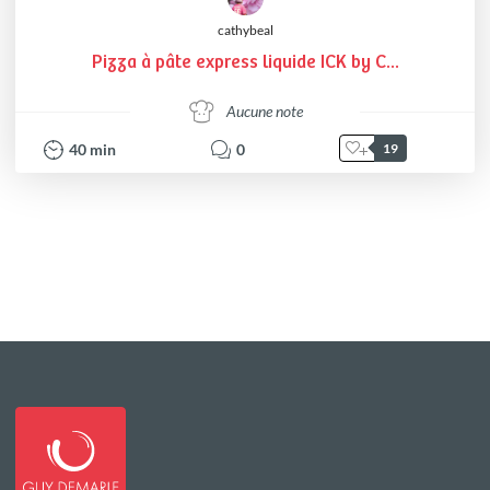
cathybeal
Pizza à pâte express liquide ICK by C...
Aucune note
40
min
0
19