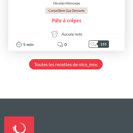
Nicolas Monceau
Conseillère Guy Demarle
Pâte à crêpes
Aucune note
5
min
0
155
Toutes les recettes de nico_mnc