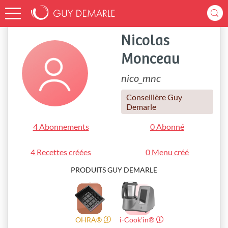
Accueil
nico_mnc
Nicolas
Monceau
nico_mnc
Conseillère Guy
Demarle
4 Abonnements
0 Abonné
4 Recettes créées
0 Menu créé
PRODUITS GUY DEMARLE
OHRA®
i-Cook’in®