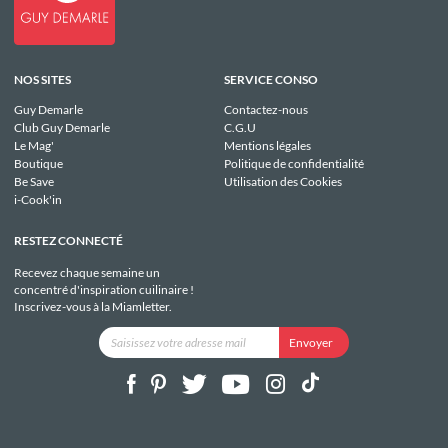
NOS SITES
SERVICE CONSO
Guy Demarle
Contactez-nous
Club Guy Demarle
C.G.U
Le Mag'
Mentions légales
Boutique
Politique de confidentialité
Be Save
Utilisation des Cookies
i-Cook'in
RESTEZ CONNECTÉ
Recevez chaque semaine un
concentré d'inspiration cuilinaire !
Inscrivez-vous à la Miamletter.