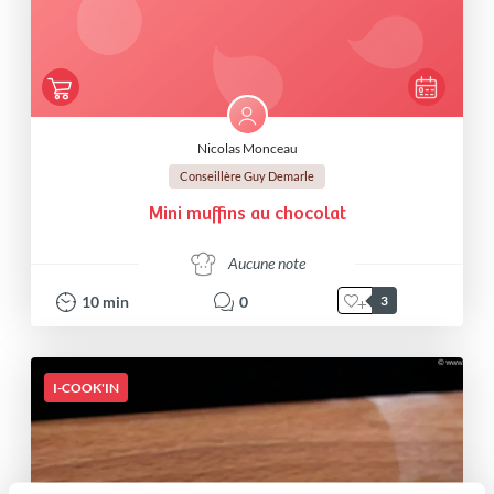
Nicolas Monceau
Conseillère Guy Demarle
Mini muffins au chocolat
Aucune note
10
min
0
3
I-COOK'IN