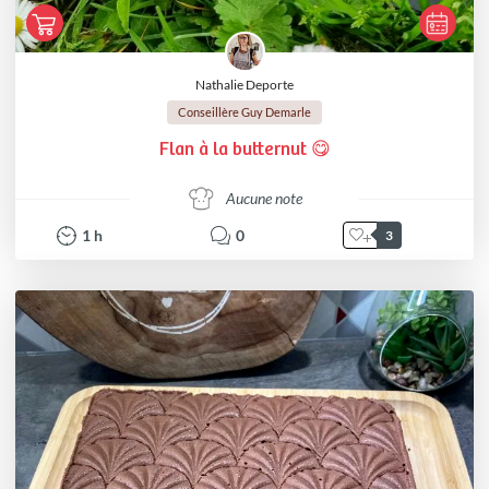
Nathalie Deporte
Conseillère Guy Demarle
Flan à la butternut 😋
Aucune note
1
h
0
3