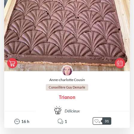
Anne-charlotte Cousin
Conseillère Guy Demarle
Trianon
Délicieux
16
h
1
31