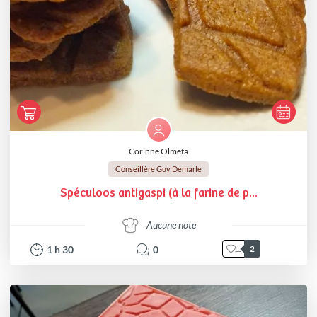
Corinne Olmeta
Conseillère Guy Demarle
Spéculoos antigaspi (à la farine de p...
Aucune note
1
h
30
0
2