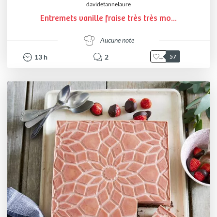
davidetannelaure
Entremets vanille fraise très très mo...
Aucune note
13
h
2
57