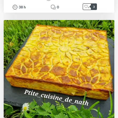
38
h
0
3