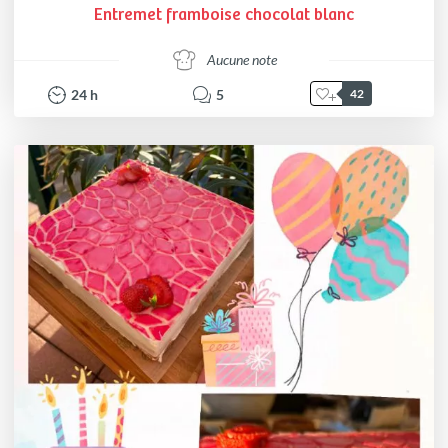
Entremet framboise chocolat blanc
Aucune note
24
h
5
42