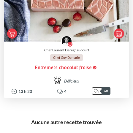
Chef Laurent Deregnaucourt
Chef Guy Demarle
Entremets chocolat fraise
Délicieux
13
h
20
4
60
Aucune autre recette trouvée