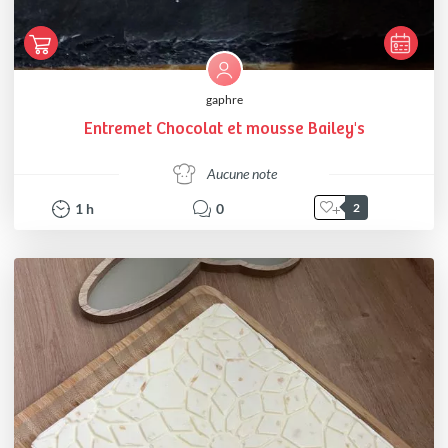
gaphre
Entremet Chocolat et mousse Bailey's
Aucune note
1
h
0
2