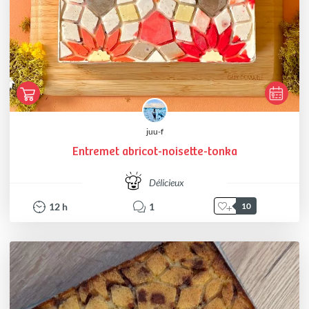
juu-f
Entremet abricot-noisette-tonka
Délicieux
12
h
1
10