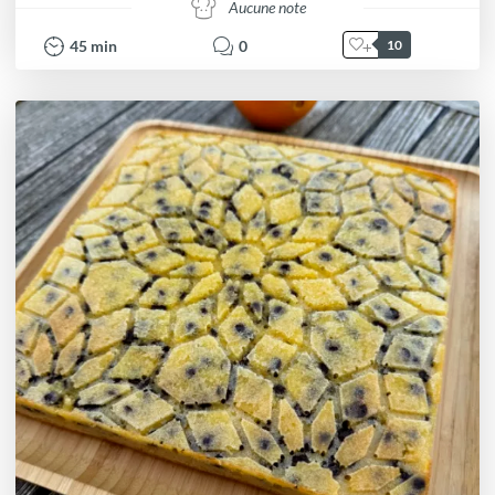
Aucune note
45
min
0
10