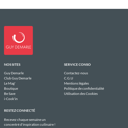
NOS SITES
SERVICE CONSO
Guy Demarle
Contactez-nous
Club Guy Demarle
C.G.U
Le Mag'
Mentions légales
Boutique
Politique de confidentialité
Be Save
Utilisation des Cookies
i-Cook'in
RESTEZ CONNECTÉ
Recevez chaque semaine un
concentré d'inspiration cuilinaire !