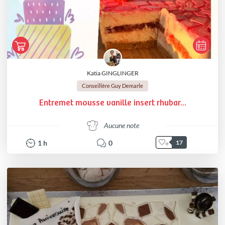
Katia GINGLINGER
Conseillère Guy Demarle
Entremet mousse vanille insert rhubar...
Aucune note
1
h
0
17