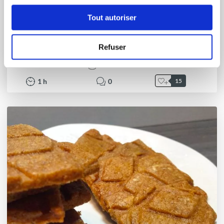
Emilie Martinez-Guillaume
Tout autoriser
Conseillère Guy Demarle
mosaïque royal chocolat
Refuser
Aucune note
1
h
0
15