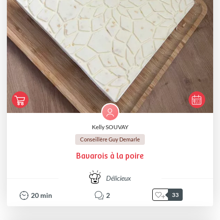
Kelly SOUVAY
Conseillère Guy Demarle
Bavarois à la poire
Délicieux
20
min
2
33