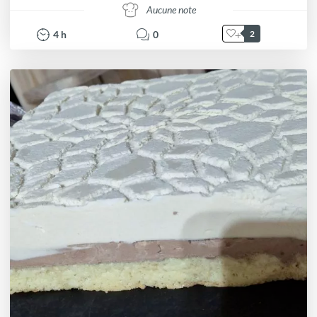
Aucune note
4
h
0
2