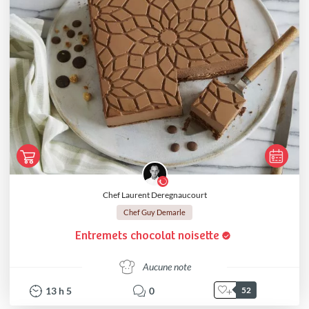
Chef Laurent Deregnaucourt
Chef Guy Demarle
Entremets chocolat noisette
Aucune note
13
h
5
0
52