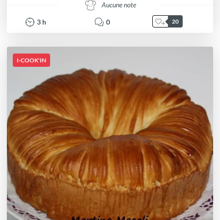
Aucune note
3
h
0
20
I-COOK'IN