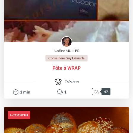
Nadine MULLER
Conseillère Guy Demarle
Pâte à WRAP
Très bon
1
min
1
47
I-COOK'IN