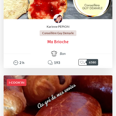
Karinne PEPION
Conseillère Guy Demarle
Ma Brioche
Bon
2
h
193
6580
I-COOK'IN