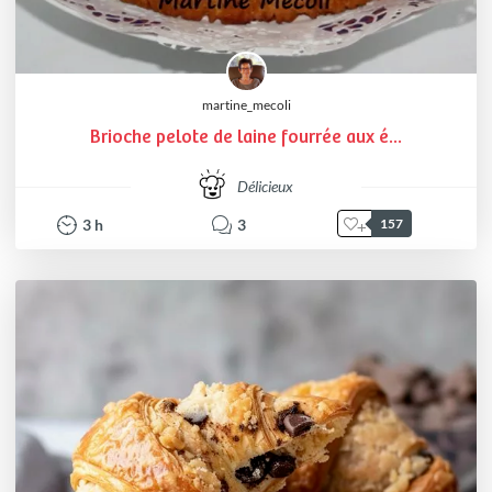
martine_mecoli
Brioche pelote de laine fourrée aux é...
Délicieux
3
h
3
157