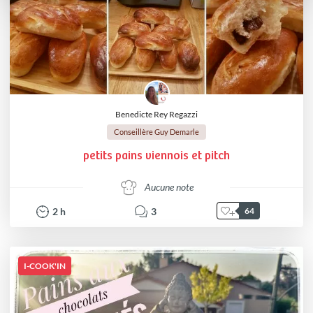
Benedicte Rey Regazzi
Conseillère Guy Demarle
petits pains viennois et pitch
Aucune note
2
h
3
64
I-COOK'IN