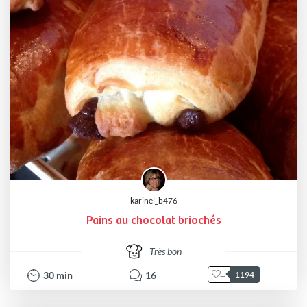
karinel_b476
Pains au chocolat briochés
Très bon
30
min
16
1194