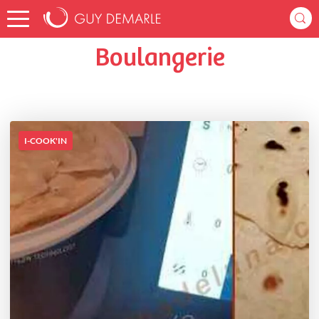
Accueil
noellepexoto
Listes de favoris
Boulangerie
Boulangerie
I-COOK'IN