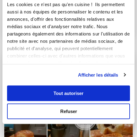
mariemadeleine70200
Les cookies ce n'est pas qu'en cuisine ! Ils permettent
Pains au lait
aussi à nos équipes de personnaliser le contenu et les
annonces, d'offrir des fonctionnalités relatives aux
Très bon
médias sociaux et d'analyser notre trafic. Nous
partageons également des informations sur l'utilisation de
20
min
2
161
notre site avec nos partenaires de médias sociaux, de
publicité et d'analyse, qui peuvent potentiellement
combiner celles-ci avec d'autres informations que vous
I-COOK'IN
leur avez fournies ou qu'ils ont collectées lors de votre
utilisation de leurs services.
Afficher les détails
Tout autoriser
Refuser