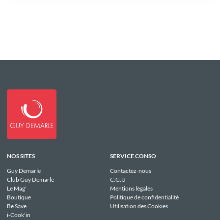
NOS SITES
SERVICE CONSO
Guy Demarle
Contactez-nous
Club Guy Demarle
C.G.U
Le Mag'
Mentions légales
Boutique
Politique de confidentialité
Be Save
Utilisation des Cookies
i-Cook'in