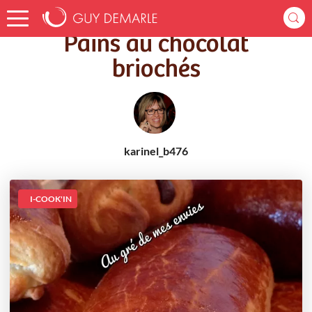
Accueil
Recettes
Pains au chocolat briochés
Pains au chocolat
briochés
karinel_b476
I-COOK'IN