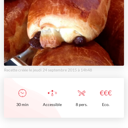
Recette créée le jeudi 24 septembre 2015 à 14h48
€
€
€
30
min
Accessible
8 pers.
Eco.