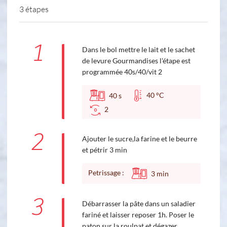
3 étapes
1
Dans le bol mettre le lait et le sachet
de levure Gourmandises l'étape est
programmée 40s/40/vit 2
40 °C
40
s
2
2
Ajouter le sucre,la farine et le beurre
et pétrir 3 min
Petrissage :
3
min
3
Débarrasser la pâte dans un saladier
fariné et laisser reposer 1h. Poser le
paton sur la roulpat et dégazer