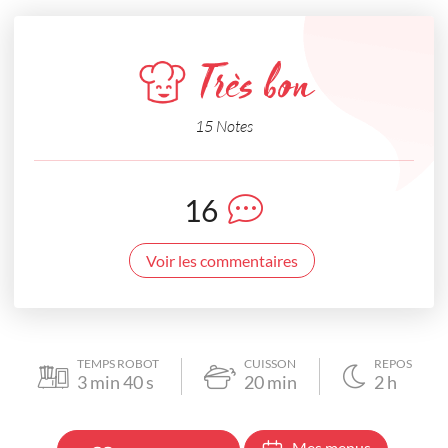
Très bon
15 Notes
16
Voir les commentaires
TEMPS ROBOT
CUISSON
REPOS
3
min
40
s
20
min
2
h
Mes menus