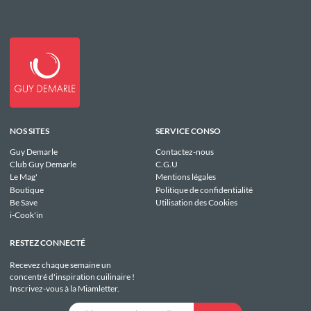
NOS SITES
SERVICE CONSO
Guy Demarle
Contactez-nous
Club Guy Demarle
C.G.U
Le Mag'
Mentions légales
Boutique
Politique de confidentialité
Be Save
Utilisation des Cookies
i-Cook'in
RESTEZ CONNECTÉ
Recevez chaque semaine un
concentré d'inspiration cuilinaire !
Inscrivez-vous à la Miamletter.