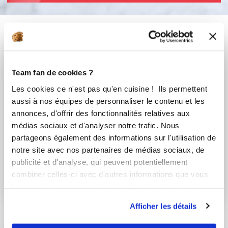
Vous aimerez aussi ...
Team fan de cookies ?
Les cookies ce n'est pas qu'en cuisine ! Ils permettent
aussi à nos équipes de personnaliser le contenu et les
annonces, d'offrir des fonctionnalités relatives aux
médias sociaux et d'analyser notre trafic. Nous
partageons également des informations sur l'utilisation de
notre site avec nos partenaires de médias sociaux, de
Marie Pierre MOREL
liliane_reu164
publicité et d'analyse, qui peuvent potentiellement
combiner celles-ci avec d'autres informations que vous
Conseillère Guy Demarle
Pain de mie (cake)
leur avez fournies ou qu'ils ont collectées lors de votre
Wool Roll
utilisation de leurs services.
Bread/Brioche pelote
Afficher les détails