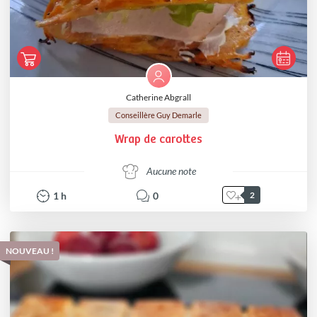
Catherine Abgrall
Conseillère Guy Demarle
Wrap de carottes
Aucune note
1
h
0
2
NOUVEAU !