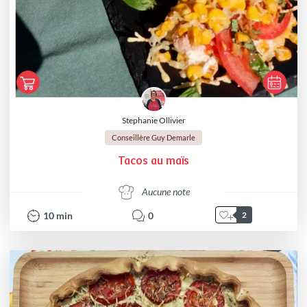
Stephanie Ollivier
Conseillère Guy Demarle
Tacos au maïs
Aucune note
10
min
0
2