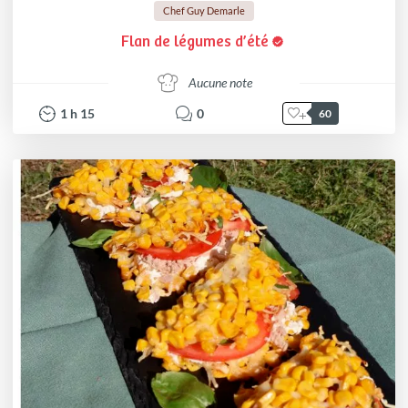
Chef Guy Demarle
Flan de légumes d’été
Aucune note
1
h
15
0
60