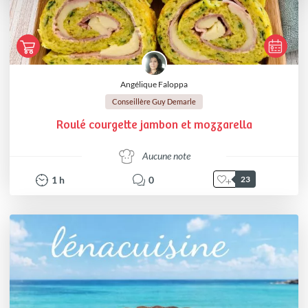
Angélique Faloppa
Conseillère Guy Demarle
Roulé courgette jambon et mozzarella
Aucune note
1
h
0
23