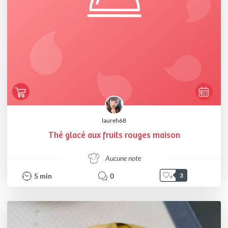
laureh68
Thé glacé aux fruits rouges maison
Aucune note
5
min
0
3