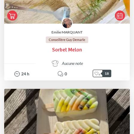
Emilie MARQUANT
Conseillère Guy Demarle
Sorbet Melon
Aucune note
24
h
0
18