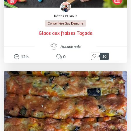
laetitia PITARD
Conseillère Guy Demarle
Glace aux fraises Tagada
Aucune note
12
h
0
10