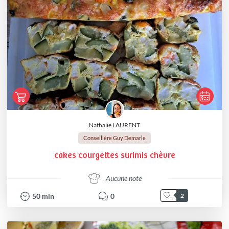
Nathalie LAURENT
Conseillère Guy Demarle
cakes courgettes surimis chèvre
Aucune note
50
min
0
2