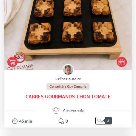
Céline Bourdier
Conseillère Guy Demarle
CARRES GOURMANDS THON TOMATE
Aucune note
45
min
0
3