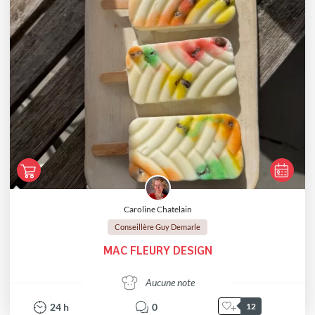
Caroline Chatelain
Conseillère Guy Demarle
MAC FLEURY DESIGN
Aucune note
24
h
0
12