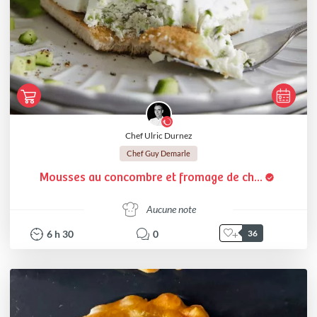
Chef Ulric Durnez
Chef Guy Demarle
Mousses au concombre et fromage de ch...
Aucune note
6
h
30
0
36