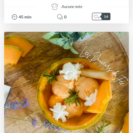
Aucune note
45
min
0
14