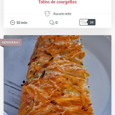
Tatins de courgettes
Aucune note
10
min
0
28
NOUVEAU !