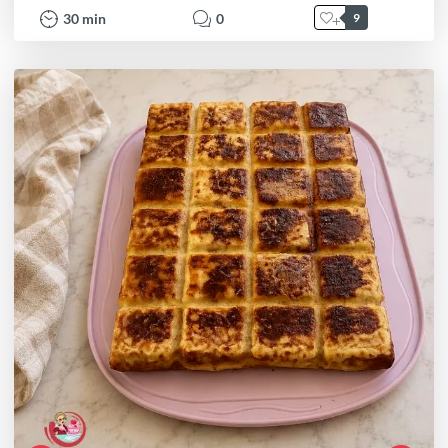
30
min
0
9