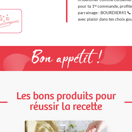
pour ta 1ʳᵉ commande, profite
parrainage : BOURDIER41 📞 
avec plaisir dans tes choix g
Bon appétit !
Les bons produits pour
réussir la recette