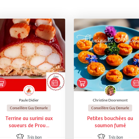
Paule Didier
Christine Dooremont
Conseillère Guy Demarle
Conseillère Guy Demarle
Terrine au surimi aux
Petites bouchées au
saveurs de Prov...
saumon fumé
Très bon
Très bon