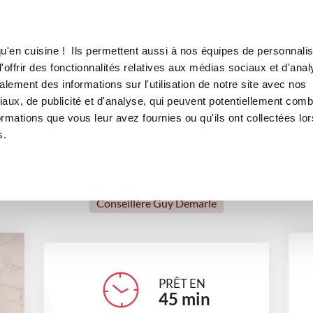
Canofea
Borealia
NDS THON TOMATE
LE MAG
LA BOUTIQUE
RECETTES
u'en cuisine ! Ils permettent aussi à nos équipes de personnalis
RES GOURMANDS THON TO
offrir des fonctionnalités relatives aux médias sociaux et d'anal
lement des informations sur l'utilisation de notre site avec nos
apéritifs
entrées
Été
Recettes express
aux, de publicité et d'analyse, qui peuvent potentiellement comb
ormations que vous leur avez fournies ou qu'ils ont collectées lor
s.
Céline Bourdier
Conseillère Guy Demarle
PRÊT EN
45
min