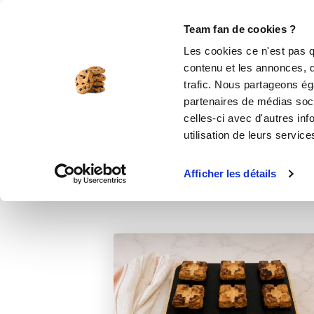
Le Club
i-Cook'in
Be Save
Boutique
Accueil
Recettes
CARRES GOURMA
Team fan de cookies ?
Les cookies ce n'est pas q
CAR
contenu et les annonces, d'
trafic. Nous partageons éga
partenaires de médias soci
celles-ci avec d'autres inf
utilisation de leurs service
Afficher les détails