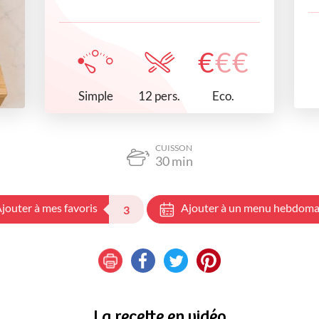
€
€
€
Simple
Eco.
12 pers.
CUISSON
30
min
jouter à mes favoris
Ajouter à un menu hebdoma
3
La recette en vidéo