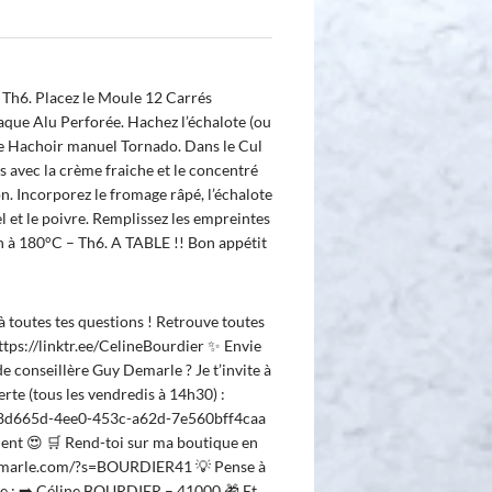
 Th6. Placez le Moule 12 Carrés
ue Alu Perforée. Hachez l’échalote (ou
 le Hachoir manuel Tornado. Dans le Cul
fs avec la crème fraiche et le concentré
n. Incorporez le fromage râpé, l’échalote
sel et le poivre. Remplissez les empreintes
n à 180°C – Th6. A TABLE !! Bon appétit
 à toutes tes questions ! Retrouve toutes
 https://linktr.ee/CelineBourdier ✨ Envie
de conseillère Guy Demarle ? Je t’invite à
rte (tous les vendredis à 14h30) :
0b8d665d-4ee0-453c-a62d-7e560bff4caa
ment 😍 🛒 Rend-toi sur ma boutique en
ydemarle.com/?s=BOURDIER41 💡 Pense à
re : ➡️ Céline BOURDIER – 41000 🎁 Et