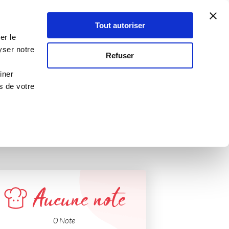
Atelier Culinaire
Le métier
Guy Demarle
Tout autoriser
Se connecter
S'inscrire
er le
MATE
yser notre
Refuser
iner
s de votre
Aucune note
0 Note