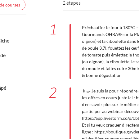
2 étapes
 de courses
1
Préchauffez le four à 180°C –
Gourmands OHRA® sur la Plaq
aîche
oignon) et la ciboulette dans
de poule 3,7l, fouettez les œu
 de
de tomate puis émiettez le tho
(ou oignon), la ciboulette, le 
du moule et faites cuire 30mi
& bonne dégustation
âpé
2
👩‍🍳 Je suis là pour répondre
les offres en cours juste ici :
d’en savoir plus sur le métier 
participer au webinar découve
https://app.livestorm.co/p/
Et si tu veux craquer directe
ligne : https://boutique.gu
m’identifier comme conseillè