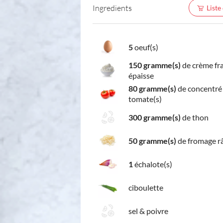
Ingredients
Liste
5
oeuf(s)
150 gramme(s)
de crème fr
épaisse
80 gramme(s)
de concentré
tomate(s)
300 gramme(s)
de thon
50 gramme(s)
de fromage r
1
échalote(s)
ciboulette
sel & poivre