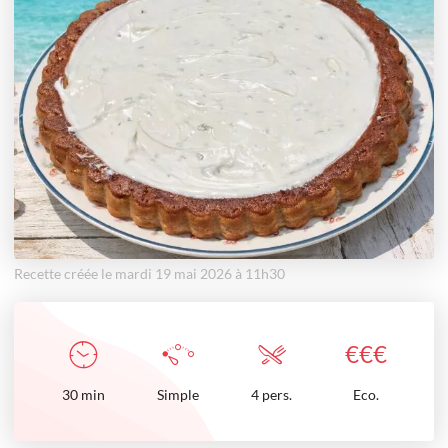
Recette créée le mardi 19 mai 2026 à 11h30
€
€
€
30
min
Simple
4 pers.
Eco.