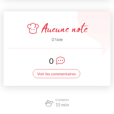
Aucune note
0 Note
0
Voir les commentaires
CUISSON
15
min