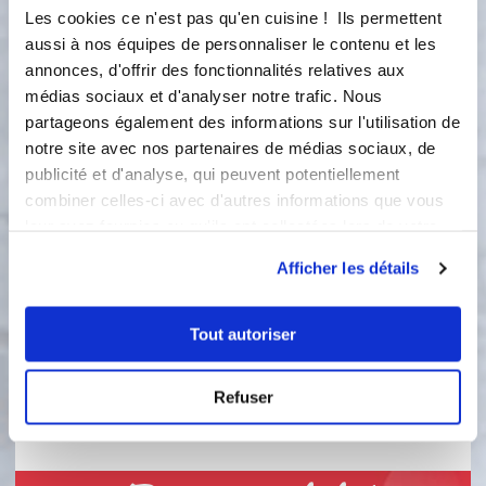
1
Étape 1 Allumez le four à 180 degrés.
Les cookies ce n'est pas qu'en cuisine ! Ils permettent
Posez votre moule sur la plaque.
aussi à nos équipes de personnaliser le contenu et les
Vider l'eau du thon et emietez dans un
annonces, d'offrir des fonctionnalités relatives aux
petit recipient et reservez.
médias sociaux et d'analyser notre trafic. Nous
partageons également des informations sur l'utilisation de
2
Étape 2 Mélangez les oeufs, lait,
notre site avec nos partenaires de médias sociaux, de
l'huile et farine avec la levure
publicité et d'analyse, qui peuvent potentiellement
chimique. Ajoutez les épices, le
combiner celles-ci avec d'autres informations que vous
fromage, les olives coupés en
leur avez fournies ou qu'ils ont collectées lors de votre
morceaux et le thon. Versez la
utilisation de leurs services.
préparation dans le moule et
Afficher les détails
enfournez pour quinze minutes.
3
Étape 3 Attendez une dizaine de
Tout autoriser
minutes pour démouler. Laisser
refroidir la tarte complètement et
Refuser
ajoutez du fromage blanc dans le
creux de la tarte.