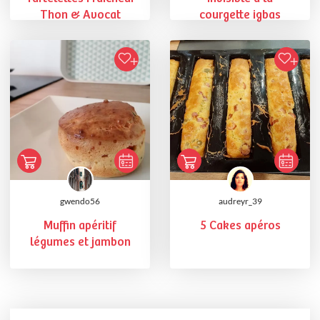
Thon & Avocat
courgette igbas
gwendo56
audreyr_39
Muffin apéritif
5 Cakes apéros
légumes et jambon