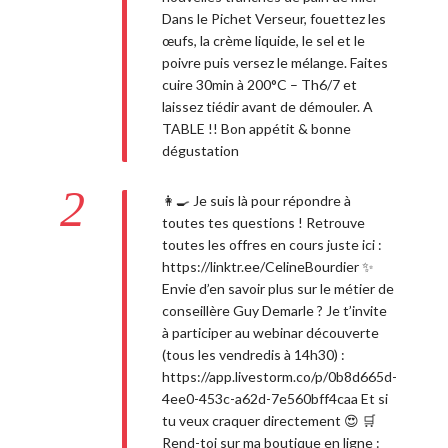
Dans le Pichet Verseur, fouettez les
œufs, la crème liquide, le sel et le
poivre puis versez le mélange. Faites
cuire 30min à 200°C – Th6/7 et
laissez tiédir avant de démouler. A
TABLE !! Bon appétit & bonne
dégustation
2
👩‍🍳 Je suis là pour répondre à
toutes tes questions ! Retrouve
toutes les offres en cours juste ici :
https://linktr.ee/CelineBourdier ✨
Envie d’en savoir plus sur le métier de
conseillère Guy Demarle ? Je t’invite
à participer au webinar découverte
(tous les vendredis à 14h30) :
https://app.livestorm.co/p/0b8d665d-
4ee0-453c-a62d-7e560bff4caa Et si
tu veux craquer directement 😍 🛒
Rend-toi sur ma boutique en ligne :