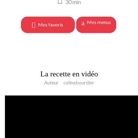
30
min
Mes menus
Mes favoris
La recette en vidéo
Auteur
celinebourdier