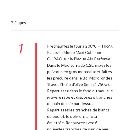
2 étapes
1
Préchauffez le four à 200°C – Th6/7.
Placez le Moule Maxi Cubicube
OHRA® sur la Plaque Alu Perforée.
Dans le Maxi tornado 1,2L, mixez les
poivrons en gros morceaux et faites-
les précuire dans le Bol Micro-ondes
1l avec l’huile d’olive (5min à 750w).
Répartissez dans le fond du moule le
gruyère râpé et disposez 6 tranches
de pain de mie par dessus.
Répartissez les tranches de blancs
de poulet, le poivron, la féta
émiettée. Recouvrez avec 6
nouvelles tranches de pain de mie.