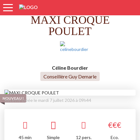
Accueil
Recettes
MAXI CROQUE POULET
MAXI CROQUE
POULET
Céline Bourdier
Conseillère Guy Demarle
NOUVEAU !
Recette créée le mardi 7 juillet 2026 à 09h44
€
€
€
45
min
Simple
12 pers.
Eco.