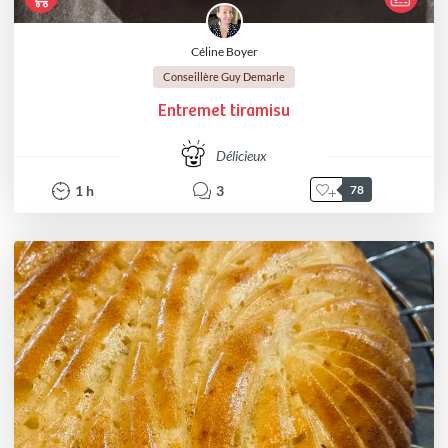
Céline Boyer
Conseillère Guy Demarle
Entremet tiramisu
Délicieux
1
h
3
78