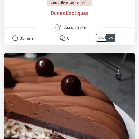
Conseillère Guy Demarle
Dunes Exotiques
Aucune note
35
min
0
25