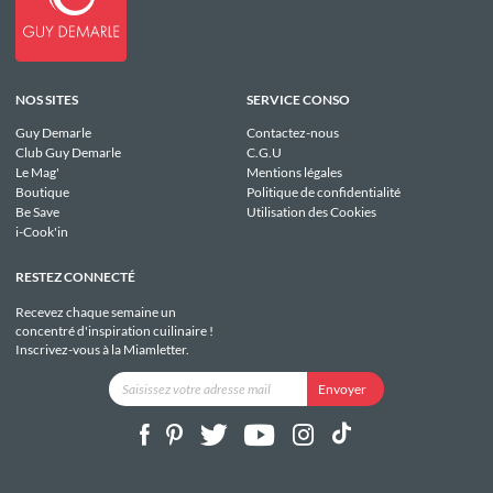
NOS SITES
SERVICE CONSO
Guy Demarle
Contactez-nous
Club Guy Demarle
C.G.U
Le Mag'
Mentions légales
Boutique
Politique de confidentialité
Be Save
Utilisation des Cookies
i-Cook'in
RESTEZ CONNECTÉ
Recevez chaque semaine un
concentré d'inspiration cuilinaire !
Inscrivez-vous à la Miamletter.