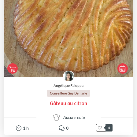
Angélique Faloppa
Conseillère Guy Demarle
Gâteau au citron
Aucune note
1
h
0
4