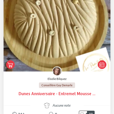
Elodie Bilquez
Conseillère Guy Demarle
Dunes Anniversaire - Entremet Mousse ...
Aucune note
19