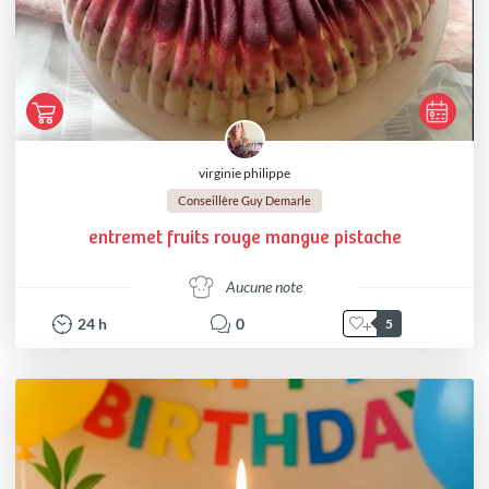
virginie philippe
Conseillère Guy Demarle
entremet fruits rouge mangue pistache
Aucune note
24
h
0
5