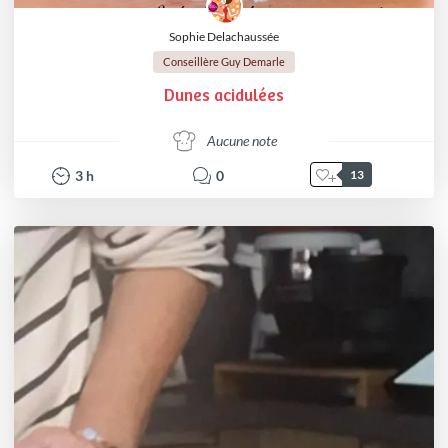
Sophie Delachaussée
Conseillère Guy Demarle
Dunes acidulées
Aucune note
3
h
0
13