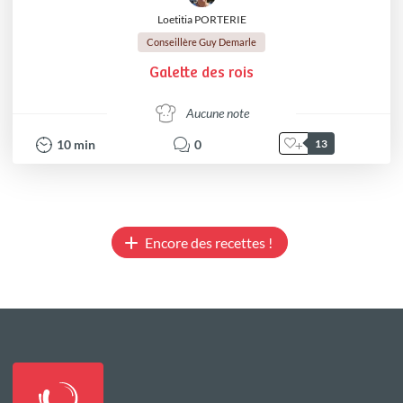
Loetitia PORTERIE
Conseillère Guy Demarle
Galette des rois
Aucune note
10
min
0
13
Encore des recettes !