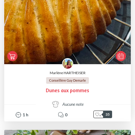
Marlène HARTHEISER
Conseillère Guy Demarle
Dunes aux pommes
Aucune note
1
h
0
35