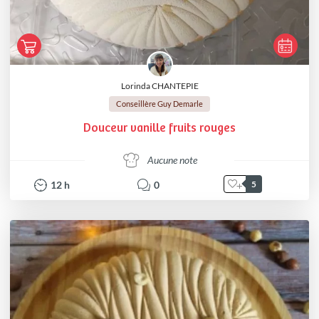
Lorinda CHANTEPIE
Conseillère Guy Demarle
Douceur vanille fruits rouges
Aucune note
12
h
0
5