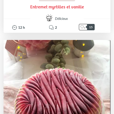
Entremet myrtilles et vanille
Délicieux
12
h
2
15