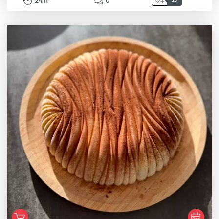
24
h
0