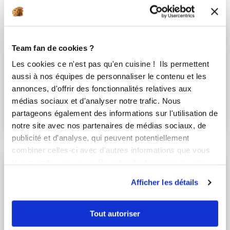
Team fan de cookies ?
laetitia PITARD
Les cookies ce n'est pas qu'en cuisine ! Ils permettent
Conseillère Guy Demarle
aussi à nos équipes de personnaliser le contenu et les
Pâté Berrichon
annonces, d'offrir des fonctionnalités relatives aux
médias sociaux et d'analyser notre trafic. Nous
Aucune note
partageons également des informations sur l'utilisation de
1
h
0
3
notre site avec nos partenaires de médias sociaux, de
publicité et d'analyse, qui peuvent potentiellement
combiner celles-ci avec d'autres informations que vous
leur avez fournies ou qu'ils ont collectées lors de votre
utilisation de leurs services.
Afficher les détails
Tout autoriser