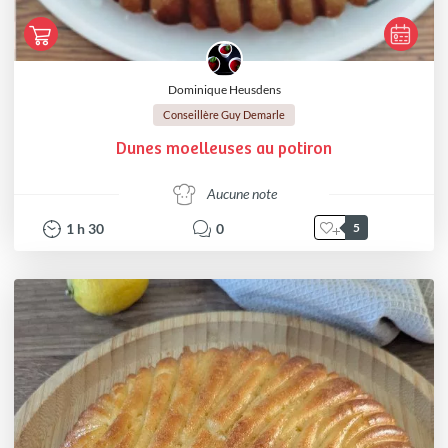
Dominique Heusdens
Conseillère Guy Demarle
Dunes moelleuses au potiron
Aucune note
1
h
30
0
5