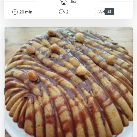
Bon
20
min
2
15