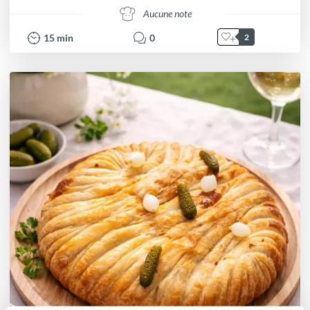
Aucune note
15
min
0
2