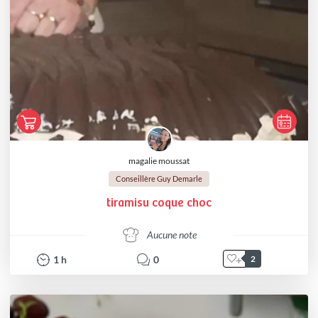
magalie moussat
Conseillère Guy Demarle
tiramisu coque choc
Aucune note
1
h
0
2