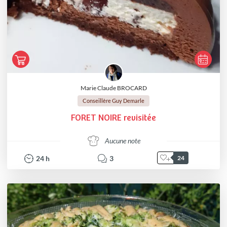
Marie Claude BROCARD
Conseillère Guy Demarle
FORET NOIRE revisitée
Aucune note
24
h
3
24