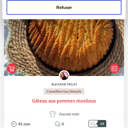
Refuser
ALEXANE HELIN
Conseillère Guy Demarle
Gâteau aux pommes moelleux
Aucune note
45
min
0
14